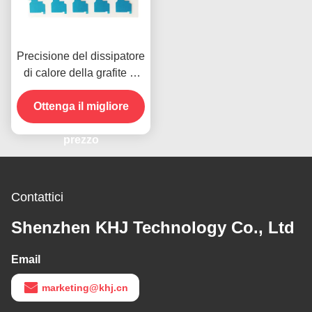
Precisione del dissipatore
di calore della grafite di
KHJ che taglia per la
targhetta del telefono
Ottenga il migliore
cellulare
prezzo
Contattici
Shenzhen KHJ Technology Co., Ltd
Email
marketing@khj.cn