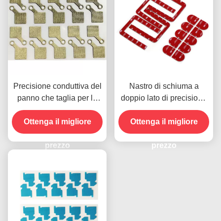
Precisione conduttiva del
Nastro di schiuma a
panno che taglia per la
doppio lato di precisione
lampadina riflettente LCD
di taglio a stampo a
Ottenga il migliore
del film del PWB
laminazione Piastra della
Ottenga il migliore
batteria RoHS
prezzo
prezzo