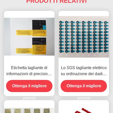
PRODOTTI RELATIVI
Etichetta tagliante di
Lo SGS tagliante elettrico
informazioni di precisione
su ordinazione dei dadi di
su ordinazione per il
taglio di precisione della
Ottenga il migliore
telefono cellulare
lente di Windows ha
Ottenga il migliore
approvato
prezzo
prezzo