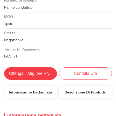
Numero Di Modello:
Panno conduttivo
MOQ:
1pcs
Prezzo:
Negoziabile
Termini Di Pagamento:
L/C, T/T
Ottenga Il Migliore Prezzo
Contatta Ora
Informazione Dettagliata
Descrizione Di Prodotto
Informazione Dettagliata