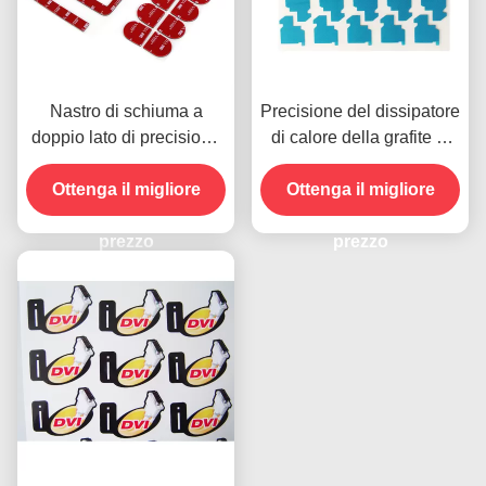
Nastro di schiuma a
Precisione del dissipatore
doppio lato di precisione
di calore della grafite di
di taglio a stampo a
KHJ che taglia per la
laminazione Piastra della
Ottenga il migliore
targhetta del telefono
Ottenga il migliore
batteria RoHS
cellulare
prezzo
prezzo