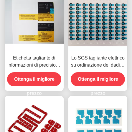
Etichetta tagliante di
Lo SGS tagliante elettrico
informazioni di precisione
su ordinazione dei dadi di
su ordinazione per il
taglio di precisione della
Ottenga il migliore
telefono cellulare
lente di Windows ha
Ottenga il migliore
approvato
prezzo
prezzo