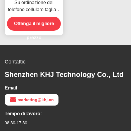
Su ordinazione del
telefono cellulare tagliato
identifica la garanzia ultra
Ottenga il migliore
distruttibile RoHS
prezzo
Contattici
Shenzhen KHJ Technology Co., Ltd
Email
marketing@khj.cn
Tempo di lavoro:
08:30-17:30