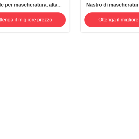
e per mascheratura, alta
Nastro di mascheratura
ratura, antistatico, 2,4 mil
Poliamide Film con su
ttenga il migliore prezzo
Ottenga il miglior
mm