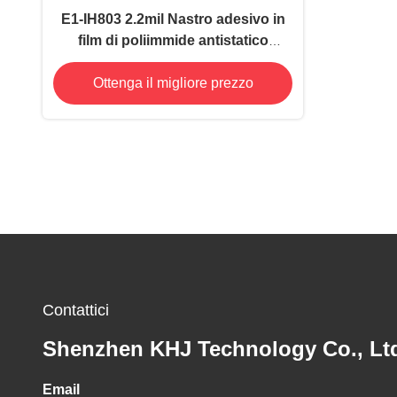
E1-IH803 2.2mil Nastro adesivo in
film di poliimmide antistatico
resistente alle alte temperature
Ottenga il migliore prezzo
Contattici
Shenzhen KHJ Technology Co., Lt
Email