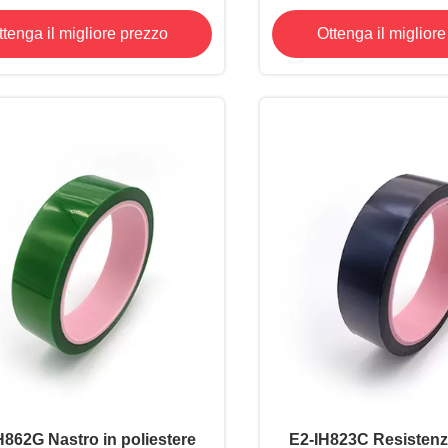
componenti
Temperature per Masch
ttenga il migliore prezzo
Ottenga il miglior
Processo di Saldatu
862G Nastro in poliestere
E2-IH823C Resistenza