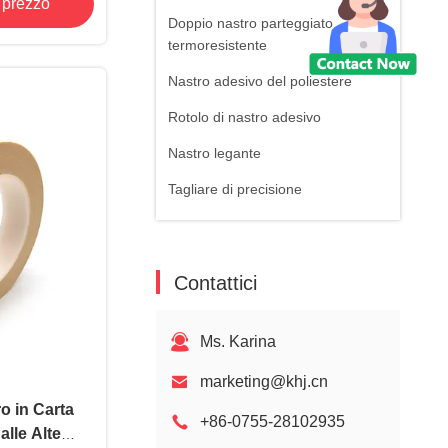
e prezzo
alore
Doppio nastro parteggiato
termoresistente
Nastro adesivo del poliestere
Rotolo di nastro adesivo
Nastro legante
Tagliare di precisione
Nastro del Kapton
Discontinued Models
Contattici
Ms. Karina
marketing@khj.cn
o in Carta
+86-0755-28102935
alle Alte