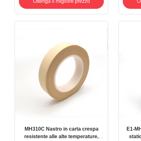
Ottenga il migliore prezzo
O
MH310C Nastro in carta crespa
E1-MH
resistente alle alte temperature,
stati