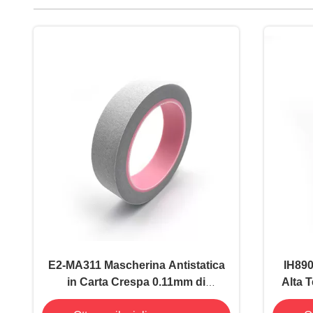
E2-MA311 Mascherina Antistatica
IH890
in Carta Crespa 0.11mm di
Alta 
Spessore Buona Adesione