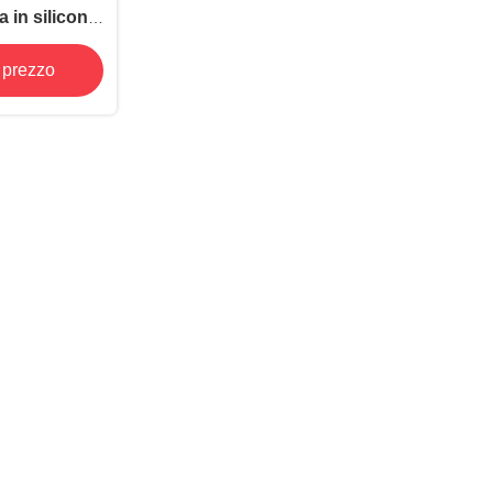
 in silicone
pporto 0,05
e prezzo