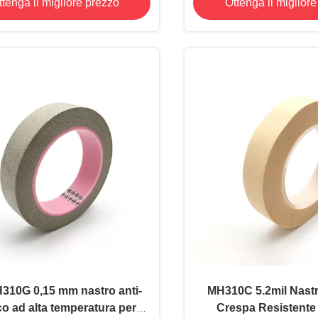
ttenga il migliore prezzo
Ottenga il miglior
resistenza al c
310G 0,15 mm nastro anti-
MH310C 5.2mil Nastr
co ad alta temperatura per
Crespa Resistente 