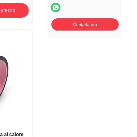
eratura nel
e prezzo
ra a Onda
Contatta ora
 al calore