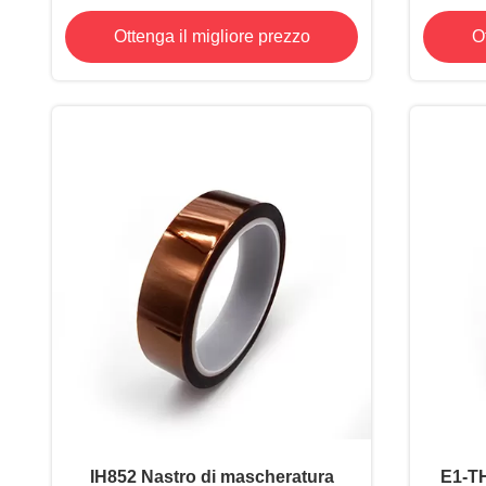
spessore 5,2 mil, approvato Rohs
Ottenga il migliore prezzo
O
IH852 Nastro di mascheratura
E1-TH