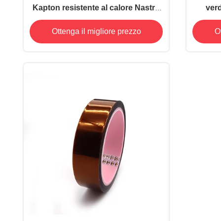
Kapton resistente al calore Nastro
verd
adesivo in silicone con film
tempe
Ottenga il migliore prezzo
O
poliammide