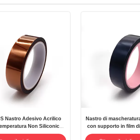
S Nastro Adesivo Acrilico
Nastro di mascheratura
Temperatura Non Siliconico
con supporto in film d
1.38mil OEM ODM
E1-IH826, adesivo s