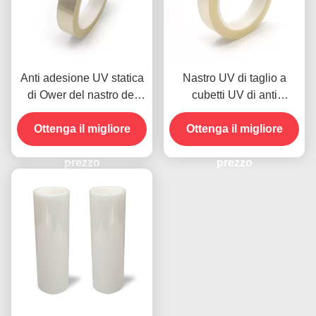
Anti adesione UV statica
Nastro UV di taglio a
di Ower del nastro del
cubetti UV di anti
rilascio di ESD dopo il
protezione statica del
ODM di irradiazione uv
Ottenga il migliore
nastro dell'ANIMALE
Ottenga il migliore
DOMESTICO 3.8mil del
prezzo
poliestere
prezzo