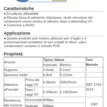
Caratteristiche
● Eccellente affidabilità
● Elevata forza di adesione istantanea, facile rimozione dei
componenti senza residui di adesivo dopo il debonding UV.
● Conforme a RoHS
Applicazione
● Questo prodotto può essere utilizzato per il taglio e il
posizionamento protettivo di vari cristalli di silicio, vetro,
condensatori ceramici e schede PCB.
Proprietà
Tipico
Valore
Test
Articolo
Metodo
Imperiale
Metrico
Supporto
4.0mils
0.1mm
/
Spessore totale
4.8mil
0.12mm
/
Prima dei
4.5lbs/in
20N/25mm
Adesione
raggi UV
GBT 2792-
all'acciaio
2014
Dopo i
0.02lbs/in
0.1N/25mm
raggi UV
Orizzontale
40Mpa
Resistenza
GBT
alla trazione
Verticale
40Mpa