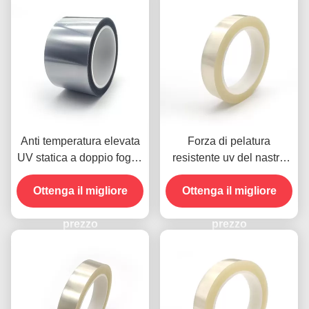
Anti temperatura elevata
Forza di pelatura
UV statica a doppio foglio
resistente uv del nastro
0.12mm del poliestere del
6.6mil del poliestere più
Ottenga il migliore
nastro del rilascio
Ottenga il migliore
spesso chiara alta
prezzo
prezzo