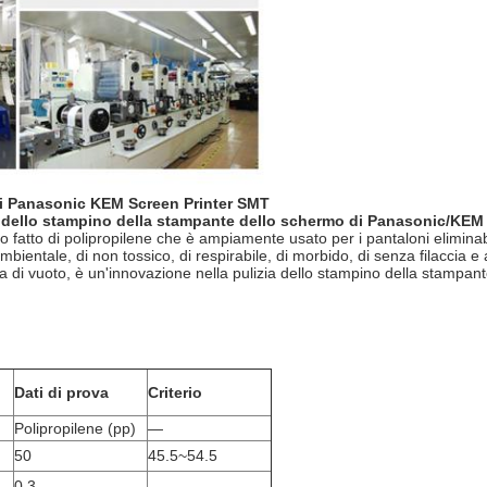
o di Panasonic KEM Screen Printer SMT
0G dello stampino della stampante dello schermo di Panasonic/KEM
 fatto di polipropilene che è ampiamente usato per i pantaloni eliminabi
ambientale, di non tossico, di respirabile, di morbido, di senza filaccia
 di vuoto, è un'innovazione nella pulizia dello stampino della stampan
Dati di prova
Criterio
Polipropilene (pp)
—
50
45.5~54.5
0,3
—