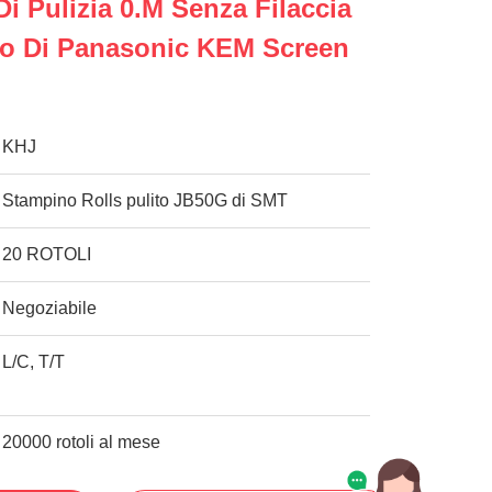
 Di Pulizia 0.m Senza Filaccia
no Di Panasonic KEM Screen
KHJ
Stampino Rolls pulito JB50G di SMT
20 ROTOLI
Negoziabile
L/C, T/T
20000 rotoli al mese