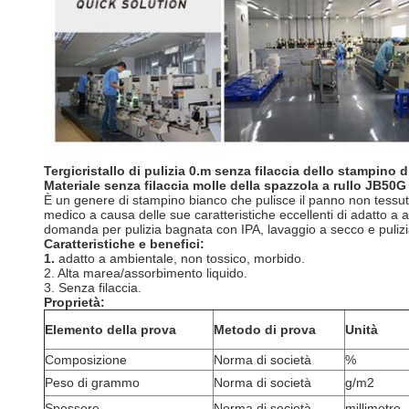
Tergicristallo di pulizia 0.m senza filaccia dello stampin
Materiale senza filaccia molle della spazzola a rullo JB5
È un genere di stampino bianco che pulisce il panno non tessuto
medico a causa delle sue caratteristiche eccellenti di adatto a 
domanda per pulizia bagnata con IPA, lavaggio a secco e pulizia
Caratteristiche e benefici:
1.
adatto a ambientale, non tossico, morbido.
2. Alta marea/assorbimento liquido.
3. Senza filaccia.
Proprietà:
Elemento della prova
Metodo di prova
Unità
Composizione
Norma di società
%
Peso di grammo
Norma di società
g/m2
Spessore
Norma di società
millimetro