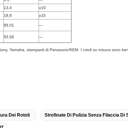
13,4
≥10
18,8
≥15
89,01
—
93,56
—
ony, Yamaha, stampanti di Panasonic/KEM. I rotoli su misura sono ben
ura Dei Rotoli
Strofinate Di Pulizia Senza Filaccia Di
MT