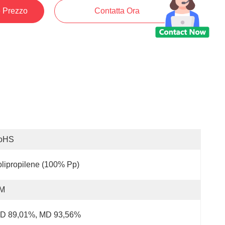
e Prezzo
Contatta Ora
oHS
lipropilene (100% Pp)
.m
D 89,01%, MD 93,56%