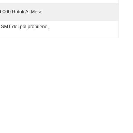
0000 Rotoli Al Mese
di SMT del polipropilene
, 