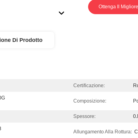
Ottenga Il Miglior
ione Di Prodotto
Certificazione:
R
0G 
Composizione:
Po
Spessore:
0
 
Allungamento Alla Rottura:
C