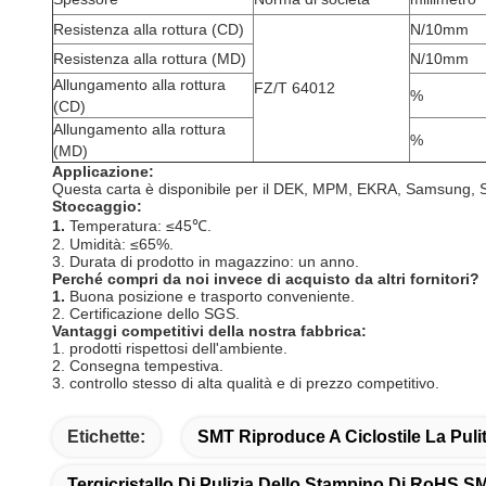
Resistenza alla rottura (CD)
N/10mm
Resistenza alla rottura (MD)
N/10mm
Allungamento alla rottura
FZ/T 64012
%
(CD)
Allungamento alla rottura
%
(MD)
Applicazione:
Questa carta è disponibile per il DEK, MPM, EKRA, Samsung, S
Stoccaggio:
1.
Temperatura: ≤45℃.
2. Umidità: ≤65%.
3. Durata di prodotto in magazzino: un anno.
Perché compri da noi invece di acquisto da altri fornitori?
1.
Buona posizione e trasporto conveniente.
2. Certificazione dello SGS.
Vantaggi competitivi della nostra fabbrica:
1. prodotti rispettosi dell'ambiente.
2. Consegna tempestiva.
3. controllo stesso di alta qualità e di prezzo competitivo.
Etichette:
SMT Riproduce A Ciclostile La Pulit
Tergicristallo Di Pulizia Dello Stampino Di RoHS S