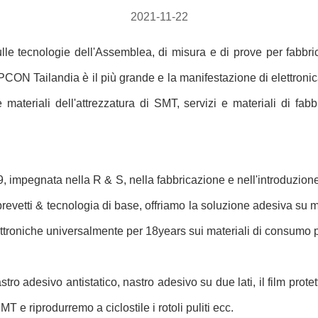
2021-11-22
lle tecnologie dell'Assemblea, di misura e di prove per fabbric
N Tailandia è il più grande e la manifestazione di elettronica i
i e materiali dell'attrezzatura di SMT, servizi e materiali di f
9, impegnata nella R & S, nella fabbricazione e nell'introduzio
evetti & tecnologia di base, offriamo la soluzione adesiva su mi
ettroniche universalmente per 18years sui materiali di consumo 
 adesivo antistatico, nastro adesivo su due lati, il film protettiv
MT e riprodurremo a ciclostile i rotoli puliti ecc.