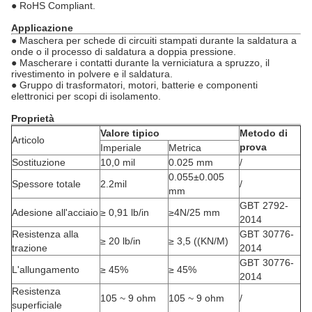
● RoHS Compliant.
Applicazione
● Maschera per schede di circuiti stampati durante la saldatura a
onde o il processo di saldatura a doppia pressione.
● Mascherare i contatti durante la verniciatura a spruzzo, il
rivestimento in polvere e il saldatura.
● Gruppo di trasformatori, motori, batterie e componenti
elettronici per scopi di isolamento.
Proprietà
Valore tipico
Metodo di
Articolo
prova
Imperiale
Metrica
Sostituzione
10,0 mil
0.025 mm
/
0.055±0.005
Spessore totale
2.2mil
/
mm
GBT 2792-
Adesione all'acciaio
≥ 0,91 lb/in
≥4N/25 mm
2014
Resistenza alla
GBT 30776-
≥ 20 lb/in
≥ 3,5 ((KN/M)
trazione
2014
GBT 30776-
L'allungamento
≥ 45%
≥ 45%
2014
Resistenza
105 ~ 9 ohm
105 ~ 9 ohm
/
superficiale