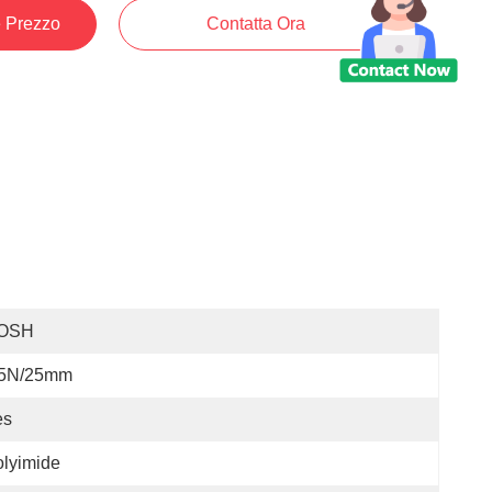
e Prezzo
Contatta Ora
OSH
.5N/25mm
es
lyimide