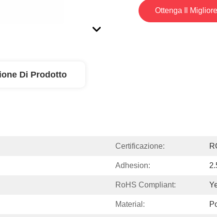
Ottenga Il Miglior
ione Di Prodotto
Certificazione:
R
Adhesion:
2
RoHS Compliant:
Y
Material:
Po