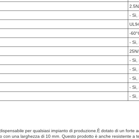
2.5
- Sì, 
UL9
-60°
- Sì, 
25N
- Sì, 
- Sì, 
- Sì, 
- Sì, 
- Sì, 
pensabile per qualsiasi impianto di produzione.È dotato di un forte ades
nito con una larghezza di 10 mm. Questo prodotto è anche resistente a 