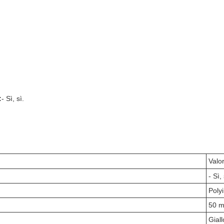
:
- Sì, sì.
Valor
- Sì, 
Poly
50 m
Giall