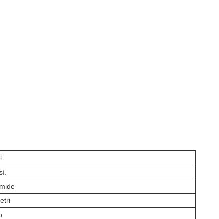
i
sì.
imide
etri
o