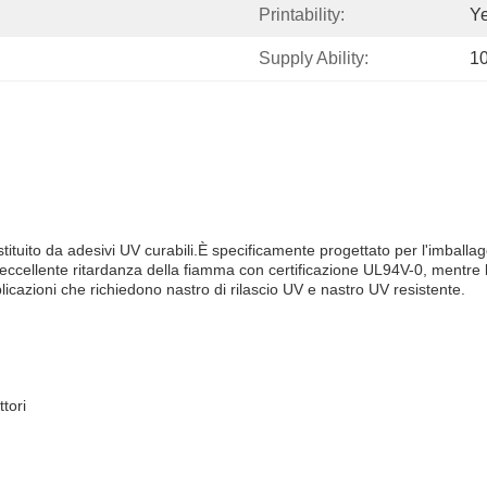
Printability:
Y
Supply Ability:
1
ituito da adesivi UV curabili.È specificamente progettato per l'imballag
'eccellente ritardanza della fiamma con certificazione UL94V-0, mentre 
cazioni che richiedono nastro di rilascio UV e nastro UV resistente.
tori