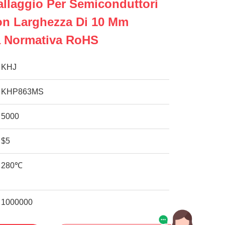
allaggio Per Semiconduttori
on Larghezza Di 10 Mm
a Normativa RoHS
KHJ
KHP863MS
5000
$5
280℃
1000000