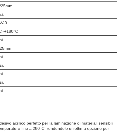
N/25mm
sì.
4V-0
C~+180°C
sì.
/25mm
sì.
sì.
sì.
sì.
sì.
ivo acrilico perfetto per la laminazione di materiali sensibili
temperature fino a 280°C, rendendolo un'ottima opzione per