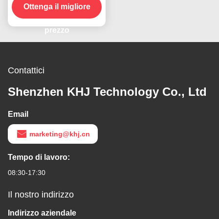
prodotto in magazzino
Ottenga il migliore
prezzo
Contattici
Shenzhen KHJ Technology Co., Ltd
Email
marketing@khj.cn
Tempo di lavoro:
08:30-17:30
Il nostro indirizzo
Indirizzo aziendale