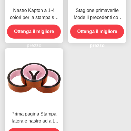
Nastro Kapton a 1-4
Stagione primaverile
colori per la stampa sul
Modelli precedenti con
lato anteriore
resistenza all'umidità e
Ottenga il migliore
resistenza alla buccia
Ottenga il migliore
2.5N/25mm
prezzo
prezzo
Prima pagina Stampa
laterale nastro ad alta
temperatura per il