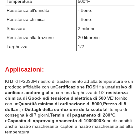
Temperatura
500°F
Resistenza all'umidità
- Bene.
Resistenza chimica
- Bene.
Spessore
2 milioni
Resistenza alla trazione
20 libbre/in
Larghezza
1/2
Applicazioni:
KHJ KHP2090M nastro di trasferimento ad alta temperatura è un
prodotto affidabile con un
Certificazione ROSH
Ha un
adesivo di
acrilico
e a
colore giallo
, con una larghezza di 1/2.
resistenza
chimica di Good
- e
di tensione dielettrica di 500 V
E' fornito
con un
Quantità minima di ordinazione di 5000
,
Prezzo di 5
dollari.
, e
Dettagli della confezione della scatola
Il tempo di
consegna è di 7 giorni.
Termini di pagamento di 280°C
,
e
Capacità di approvvigionamento di 1000000
Sono disponibili
anche nastro mascherante Kapton e nastro mascherante ad alta
temperatura.