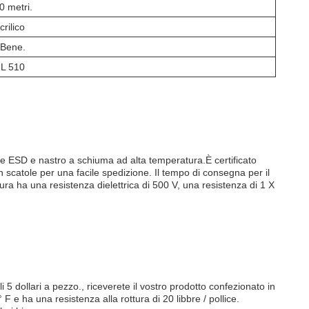
0 metri.
crilico
 Bene.
L 510
e ESD e nastro a schiuma ad alta temperatura.È certificato
n scatole per una facile spedizione. Il tempo di consegna per il
ra ha una resistenza dielettrica di 500 V, una resistenza di 1 X
 dollari a pezzo., riceverete il vostro prodotto confezionato in
e ha una resistenza alla rottura di 20 libbre / pollice.