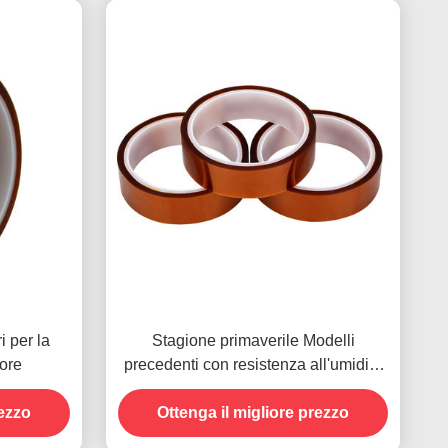
i per la
Stagione primaverile Modelli
iore
precedenti con resistenza all'umidità
e resistenza alla buccia 2.5N/25mm
rezzo
Ottenga il migliore prezzo