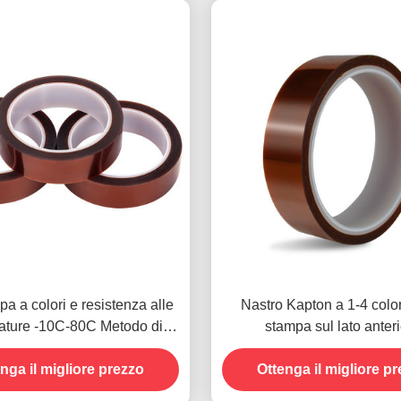
a a colori e resistenza alle
Nastro Kapton a 1-4 color
ature -10C-80C Metodo di
stampa sul lato anter
to con carta di credito per
nga il migliore prezzo
modelli precedenti
Ottenga il migliore p