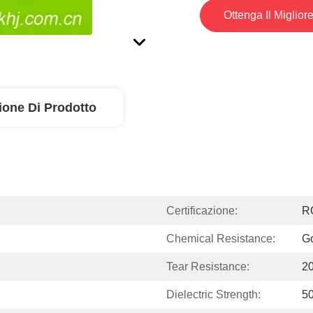
Ottenga Il Miglior
ione Di Prodotto
Certificazione:
R
Chemical Resistance:
G
Tear Resistance:
20
Dielectric Strength:
5