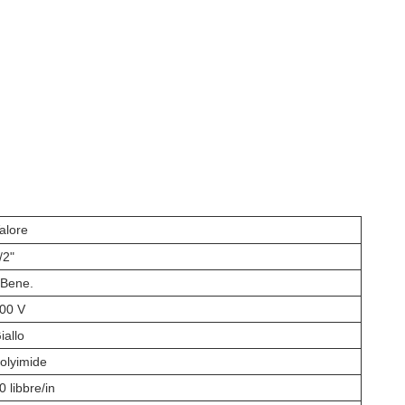
alore
/2"
 Bene.
00 V
iallo
olyimide
0 libbre/in