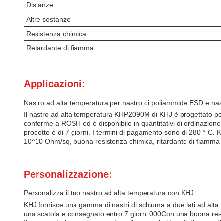
Distanze
Altre sostanze
Resistenza chimica
Retardante di fiamma
Applicazioni:
Nastro ad alta temperatura per nastro di poliammide ESD e nas
Il nastro ad alta temperatura KHP2090M di KHJ è progettato per
conforme a ROSH ed è disponibile in quantitativi di ordinazione m
prodotto è di 7 giorni. I termini di pagamento sono di 280 ° C. 
10^10 Ohm/sq, buona resistenza chimica, ritardante di fiamma UL
Personalizzazione:
Personalizza il tuo nastro ad alta temperatura con KHJ
KHJ fornisce una gamma di nastri di schiuma a due lati ad alta t
una scatola e consegnato entro 7 giorni.000Con una buona resist