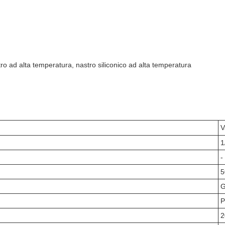
tro ad alta temperatura, nastro siliconico ad alta temperatura
V
1
-
5
G
P
2