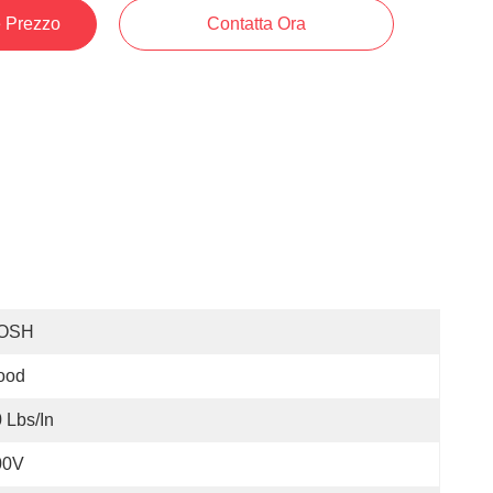
e Prezzo
Contatta Ora
OSH
ood
 Lbs/in
00V