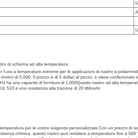
5
A
-
U
tro di schiuma ad alta temperatura
 l'uso a temperature estreme per le applicazioni di nastro a poliammid
inimi di 5,000. Il prezzo è di 5 dollari al pezzo, e viene confezionato i
KHJ ha una capacità di fornitura di 1,000Questo nastro ad alta temperatu
 510 e una resistenza alla trazione di 20 libbre/in.
emperatura per le vostre esigenze personalizzate.Con un prezzo di soli 5
enza chimica, questo nastro può resistere a temperature fino a 500 ° F 