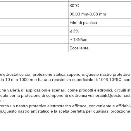
80°C
00,03 mm-0,08 mm
Film di plastica
≤ 3%
≥ 18N/cm
Eccellente.
ettrostatico con protezione statica superiore.Questo nastro protettivo s
e da 10 m a 1000 m e ha una resistenza superficiale di 10^6-10^9Ω, con
a varietà di applicazioni e scenari, come prodotti elettronici, circuiti 
a ideale per la protezione di componenti elettronici vulnerabili.Questo nas
ni.
erca un nastro protettivo elettrostatico efficace, conveniente e affidabi
ni.Questo nastro antistatico è la scelta perfetta per qualsiasi protezione 