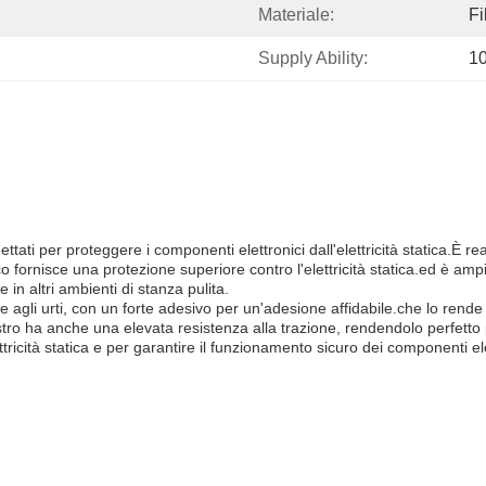
Materiale:
Fi
Supply Ability:
1
ttati per proteggere i componenti elettronici dall'elettricità statica.È rea
fornisce una protezione superiore contro l'elettricità statica.ed è ampi
e in altri ambienti di stanza pulita.
ente agli urti, con un forte adesivo per un'adesione affidabile.che lo ren
astro ha anche una elevata resistenza alla trazione, rendendolo perfetto pe
ttricità statica e per garantire il funzionamento sicuro dei componenti ele