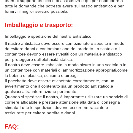
team di supporto tecnico e di assistenza è qui per rispondere a
tutte le domande che potreste avere sul nastro antistatico e per
fornirvi il miglior servizio possibile.
Imballaggio e trasporto:
Imballaggio e spedizione del nastro antistatico
Il nastro antistatico deve essere confezionato e spedito in modo
da evitare danni e contaminazione del prodotto.La scatola o il
contenitore devono essere rivestiti con un materiale antistatico
per proteggere dall'elettricità statica.
Il nastro deve essere imballato in modo sicuro in una scatola o in
un contenitore con materiali di ammortizzazione appropriati,come
la bobina di plastica, schiuma o airbag.
Il pacchetto deve essere etichettato correttamente, con un
avvertimento che il contenuto sia un prodotto antistatico.e
qualsiasi altra informazione pertinente.
Quando si spedisce il nastro, è importante utilizzare un servizio di
corriere affidabile e prestare attenzione alla data di consegna
stimata.Tutte le spedizioni devono essere rintracciate e
assicurate per evitare perdite o danni.
FAQ: