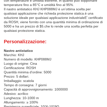
con temperature e umidità estreme, in quanto può sopportare
temperature fino a 85°C e umidità fino al 95%.
Il nastro antistatico KHJ KHP088MJ è un'ottima scelta per
qualsiasi applicazione che richieda protezione statica.è una
soluzione ideale per qualsiasi applicazione industrialeE' certificato
da ROSH, viene fornito con una quantità minima di ordinazione di
5000 e ha un prezzo di $5.che lo rende una scelta perfetta per
qualsiasi protezione statica.
Personalizzazione:
Nastro antistatico
Marchio: KHJ
Numero di modello: KHP088MJ
Luogo di origine: Cina
Certificazione: ROSH
Quantità minima d'ordine: 5000
Prezzo: 5 dollari.
Imballaggio: scatola
Tempo di consegna: 7 giorni
Capacità di approvvigionamento: 1000000
Adesivo: acrilico
Lunghezza: 10-1000 m
Allungamento: ≥ 100%
Resistenza superficiale: 10^6-10^9Ω