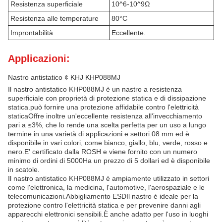
Resistenza superficiale
10^6-10^9Ω
Resistenza alle temperature
80°C
Improntabilità
Eccellente.
Applicazioni:
Nastro antistatico ¢ KHJ KHP088MJ
Il nastro antistatico KHP088MJ è un nastro a resistenza
superficiale con proprietà di protezione statica e di dissipazione
statica.può fornire una protezione affidabile contro l'elettricità
staticaOffre inoltre un'eccellente resistenza all'invecchiamento
pari a ≤3%, che lo rende una scelta perfetta per un uso a lungo
termine in una varietà di applicazioni e settori.08 mm ed è
disponibile in vari colori, come bianco, giallo, blu, verde, rosso e
nero.E' certificato dalla ROSH e viene fornito con un numero
minimo di ordini di 5000Ha un prezzo di 5 dollari ed è disponibile
in scatole.
Il nastro antistatico KHP088MJ è ampiamente utilizzato in settori
come l'elettronica, la medicina, l'automotive, l'aerospaziale e le
telecomunicazioni.Abbigliamento ESDIl nastro è ideale per la
protezione contro l'elettricità statica e per prevenire danni agli
apparecchi elettronici sensibili.È anche adatto per l'uso in luoghi