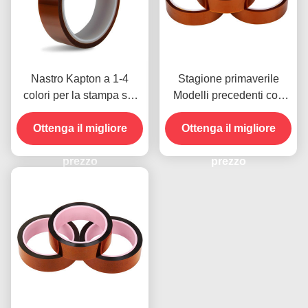
Nastro Kapton a 1-4
Stagione primaverile
colori per la stampa sul
Modelli precedenti con
lato anteriore
resistenza all'umidità e
Ottenga il migliore
resistenza alla buccia
Ottenga il migliore
2.5N/25mm
prezzo
prezzo