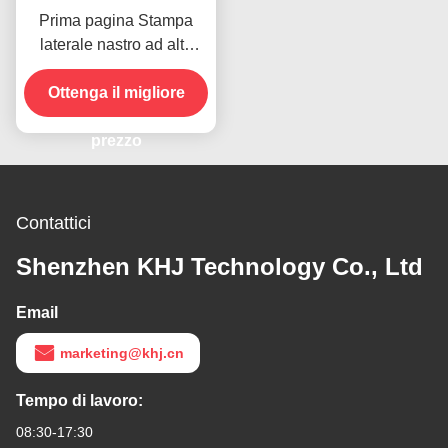
Prima pagina Stampa
laterale nastro ad alta
temperatura per il
prodotto in magazzino
Ottenga il migliore
prezzo
Contattici
Shenzhen KHJ Technology Co., Ltd
Email
marketing@khj.cn
Tempo di lavoro:
08:30-17:30