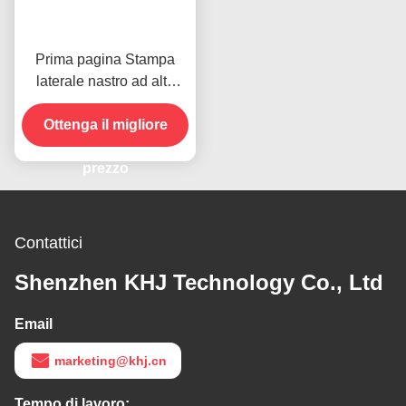
Prima pagina Stampa
laterale nastro ad alta
temperatura per il
prodotto in magazzino
Ottenga il migliore
prezzo
Contattici
Shenzhen KHJ Technology Co., Ltd
Email
marketing@khj.cn
Tempo di lavoro: