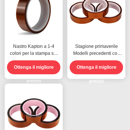
Nastro Kapton a 1-4
Stagione primaverile
colori per la stampa sul
Modelli precedenti con
lato anteriore
resistenza all'umidità e
Ottenga il migliore
resistenza alla buccia
Ottenga il migliore
2.5N/25mm
prezzo
prezzo