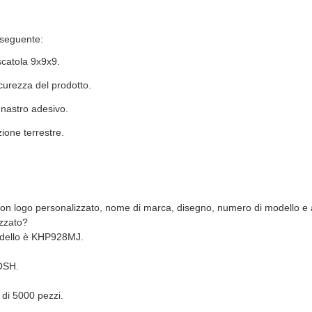
 seguente:
scatola 9x9x9.
curezza del prodotto.
 nastro adesivo.
ione terrestre.
 con logo personalizzato, nome di marca, disegno, numero di modello e a
izzato?
modello è KHP928MJ.
ROSH.
 di 5000 pezzi.