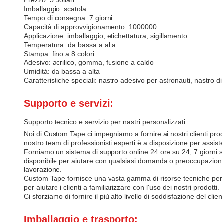
Prezzo: 5 dollari.
Imballaggio: scatola
Tempo di consegna: 7 giorni
Capacità di approvvigionamento: 1000000
Applicazione: imballaggio, etichettatura, sigillamento
Temperatura: da bassa a alta
Stampa: fino a 8 colori
Adesivo: acrilico, gomma, fusione a caldo
Umidità: da bassa a alta
Caratteristiche speciali: nastro adesivo per astronauti, nastro d
Supporto e servizi:
Supporto tecnico e servizio per nastri personalizzati
Noi di Custom Tape ci impegniamo a fornire ai nostri clienti pro
nostro team di professionisti esperti è a disposizione per assist
Forniamo un sistema di supporto online 24 ore su 24, 7 giorni su 
disponibile per aiutare con qualsiasi domanda o preoccupazione 
lavorazione.
Custom Tape fornisce una vasta gamma di risorse tecniche per aiu
per aiutare i clienti a familiarizzare con l'uso dei nostri prodotti.
Ci sforziamo di fornire il più alto livello di soddisfazione del cl
Imballaggio e trasporto: