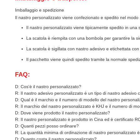
Imballaggio e spedizione
Il nastro personalizzato viene confezionato e spedito nel modo
Il nastro personalizzato viene tipicamente spedito in una 
La scatola è riempita con una bombola per garantire la si
La scatola è sigillata con nastro adesivo e etichettata con
Il pacchetto viene quindi spedito tramite la normale spediz
FAQ:
D: Cos'è il nastro personalizzato?
R: Il nastro adesivo personalizzato è un tipo di nastro adesivo
D: Qual è il marchio e il numero di modello del nastro personal
R: Il marchio del nastro personalizzato è KHJ e il numero di 
D: Dove viene prodotto il nastro personalizzato?
R: Il nastro personalizzato è prodotto in Cina ed è certificato 
D: Quanti pezzi posso ordinare?
R: La quantità minima di ordinazione di nastro personalizzato è
D: Quanto costa il nastro personalizzato?