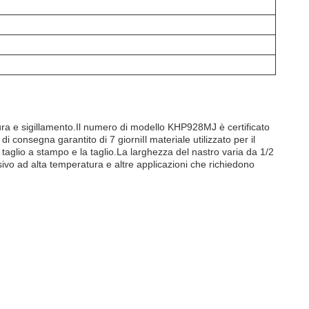
atura e sigillamento.Il numero di modello KHP928MJ è certificato
consegna garantito di 7 giorniIl materiale utilizzato per il
il taglio a stampo e la taglio.La larghezza del nastro varia da 1/2
esivo ad alta temperatura e altre applicazioni che richiedono