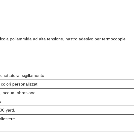
llicola poliammida ad alta tensione, nastro adesivo per termocoppie
ichettatura, sigillamento
 colori personalizzati
i, acqua, abrasione
o
00 yard.
oliestere