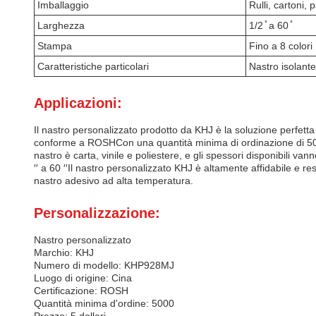
Imballaggio
Rulli, cartoni, p
Larghezza
1/2 ̊ a 60 ̊
Stampa
Fino a 8 colori
Caratteristiche particolari
Nastro isolante
Applicazioni:
Il nastro personalizzato prodotto da KHJ è la soluzione perfetta
conforme a ROSHCon una quantità minima di ordinazione di 5000, è
nastro è carta, vinile e poliestere, e gli spessori disponibili van
′′ a 60 ′′Il nastro personalizzato KHJ è altamente affidabile e re
nastro adesivo ad alta temperatura.
Personalizzazione:
Nastro personalizzato
Marchio: KHJ
Numero di modello: KHP928MJ
Luogo di origine: Cina
Certificazione: ROSH
Quantità minima d'ordine: 5000