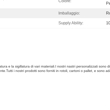
Colore:
Pe
Imballaggio:
Ro
Supply Ability:
1
ura e la sigillatura di vari materiali.I nostri nastri personalizzati sono 
iente.Tutti i nostri prodotti sono forniti in rotoli, cartoni o pallet, e son