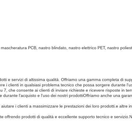
i mascheratura PCB, nastro blindato, nastro elettrico PET, nastro polies
dotti e servizi di altissima qualità. Offriamo una gamma completa di supp
ere i clienti in qualsiasi problema tecnico che possa sorgere durante l'us
7, che consente ai clienti di inviare richieste e ricevere risposte in tem
durante l'acquisto e l'uso dei nostri prodottiOffriamo anche una garanzi
tare i clienti a massimizzare le prestazioni dei loro prodotti.e altre 
iente offrendo prodotti di qualità e eccellente supporto tecnico e servizio.N