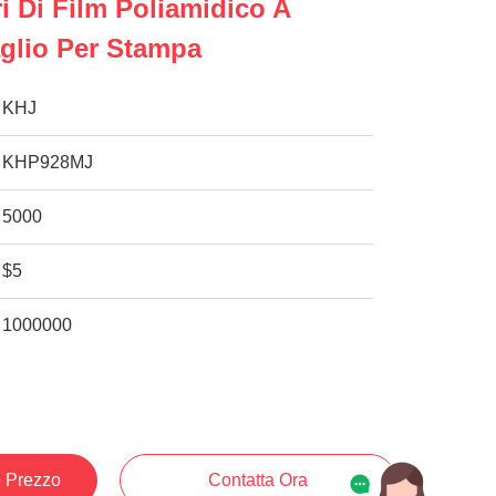
i Di Film Poliamidico A
glio Per Stampa
KHJ
KHP928MJ
5000
$5
1000000
e Prezzo
Contatta Ora