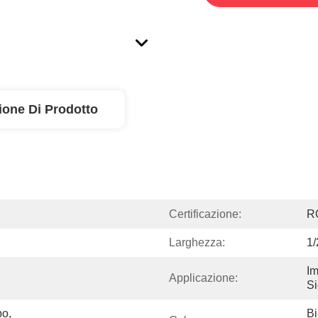
ione Di Prodotto
Certificazione:
R
Larghezza:
1/
Im
Applicazione:
Si
o, 
Bi