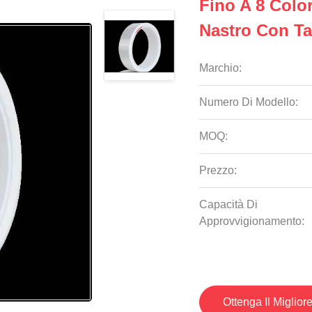
Fino A 8 Color
Nastro Con Ta
Marchio:
Numero Di Modello:
MOQ:
Prezzo:
Capacità Di
Approvvigionamento:
Ottenga Il Miglior