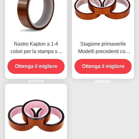
Nastro Kapton a 1-4
Stagione primaverile
colori per la stampa sul
Modelli precedenti con
lato anteriore
resistenza all'umidità e
Ottenga il migliore
resistenza alla buccia
Ottenga il migliore
2.5N/25mm
prezzo
prezzo