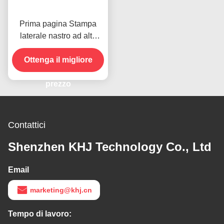
Prima pagina Stampa
laterale nastro ad alta
temperatura per il
prodotto in magazzino
Ottenga il migliore
prezzo
Contattici
Shenzhen KHJ Technology Co., Ltd
Email
marketing@khj.cn
Tempo di lavoro: