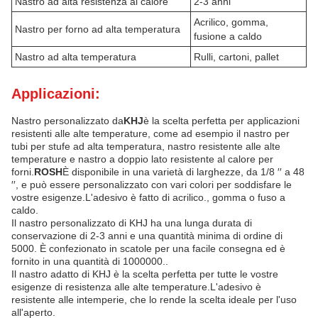
Nastro ad alta resistenza al calore
2-3 anni
Acrilico, gomma,
Nastro per forno ad alta temperatura
fusione a caldo
Nastro ad alta temperatura
Rulli, cartoni, pallet
Applicazioni:
Nastro personalizzato da
KHJ
è la scelta perfetta per applicazioni
resistenti alle alte temperature, come ad esempio il nastro per
tubi per stufe ad alta temperatura, nastro resistente alle alte
temperature e nastro a doppio lato resistente al calore per
forni.
ROSH
È disponibile in una varietà di larghezze, da 1/8 ′′ a 48
′′, e può essere personalizzato con vari colori per soddisfare le
vostre esigenze.L'adesivo è fatto di acrilico., gomma o fuso a
caldo.
Il nastro personalizzato di KHJ ha una lunga durata di
conservazione di 2-3 anni e una quantità minima di ordine di
5000. È confezionato in scatole per una facile consegna ed è
fornito in una quantità di 1000000..
Il nastro adatto di KHJ è la scelta perfetta per tutte le vostre
esigenze di resistenza alle alte temperature.L'adesivo è
resistente alle intemperie, che lo rende la scelta ideale per l'uso
all'aperto.