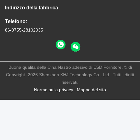
Indirizzo della fabbrica
Telefono:
86-0755-28102935
Buona qualità della Cina Nastro adesivo di ESD Fornitore. © di
Copyright -2026 Shenzhen KHJ Technology Co., Ltd . Tutti i diritti
riservati.
Norme sulla privacy
|
Mappa del sito