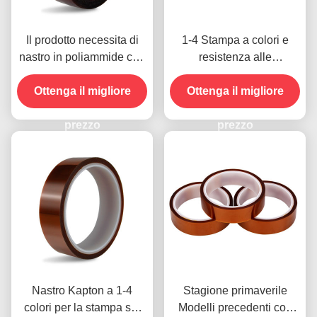
Il prodotto necessita di
1-4 Stampa a colori e
nastro in poliammide con
resistenza alle
resistenza alla tensione
temperature -10C-80C
Ottenga il migliore
di 1000V
Metodo di pagamento con
Ottenga il migliore
carta di credito per
prezzo
modelli precedenti
prezzo
Nastro Kapton a 1-4
Stagione primaverile
colori per la stampa sul
Modelli precedenti con