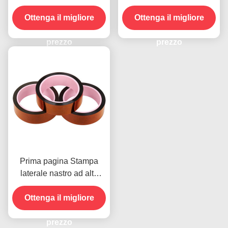
lato anteriore
resistenza all'umidità e
Ottenga il migliore
resistenza alla buccia
Ottenga il migliore
2.5N/25mm
prezzo
prezzo
Prima pagina Stampa
laterale nastro ad alta
temperatura per il
prodotto in magazzino
Ottenga il migliore
prezzo