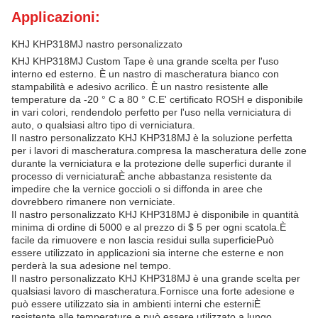
Applicazioni:
KHJ KHP318MJ nastro personalizzato
KHJ KHP318MJ Custom Tape è una grande scelta per l'uso
interno ed esterno. È un nastro di mascheratura bianco con
stampabilità e adesivo acrilico. È un nastro resistente alle
temperature da -20 ° C a 80 ° C.E' certificato ROSH e disponibile
in vari colori, rendendolo perfetto per l'uso nella verniciatura di
auto, o qualsiasi altro tipo di verniciatura.
Il nastro personalizzato KHJ KHP318MJ è la soluzione perfetta
per i lavori di mascheratura.compresa la mascheratura delle zone
durante la verniciatura e la protezione delle superfici durante il
processo di verniciaturaÈ anche abbastanza resistente da
impedire che la vernice goccioli o si diffonda in aree che
dovrebbero rimanere non verniciate.
Il nastro personalizzato KHJ KHP318MJ è disponibile in quantità
minima di ordine di 5000 e al prezzo di $ 5 per ogni scatola.È
facile da rimuovere e non lascia residui sulla superficiePuò
essere utilizzato in applicazioni sia interne che esterne e non
perderà la sua adesione nel tempo.
Il nastro personalizzato KHJ KHP318MJ è una grande scelta per
qualsiasi lavoro di mascheratura.Fornisce una forte adesione e
può essere utilizzato sia in ambienti interni che esterniÈ
resistente alle temperature e può essere utilizzato a lungo