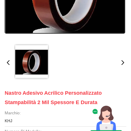
Nastro Adesivo Acrilico Personalizzato
Stampabilità 2 Mil Spessore E Durata
Marchio:
KHJ