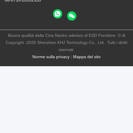
86-0755-28102935
Buona qualità della Cina Nastro adesivo di ESD Fornitore. © di
Copyright -2026 Shenzhen KHJ Technology Co., Ltd . Tutti i diritti
riservati.
Norme sulla privacy
|
Mappa del sito