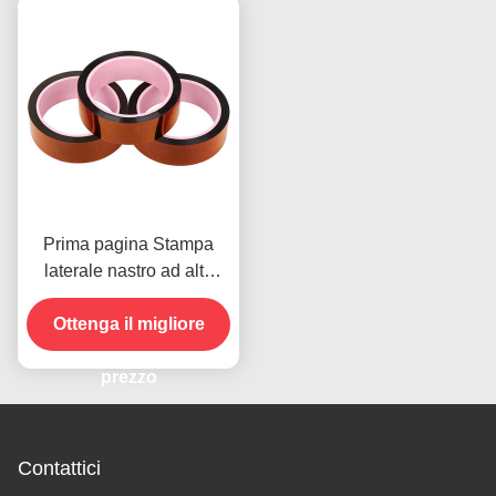
Prima pagina Stampa
laterale nastro ad alta
temperatura per il
prodotto in magazzino
Ottenga il migliore
prezzo
Contattici