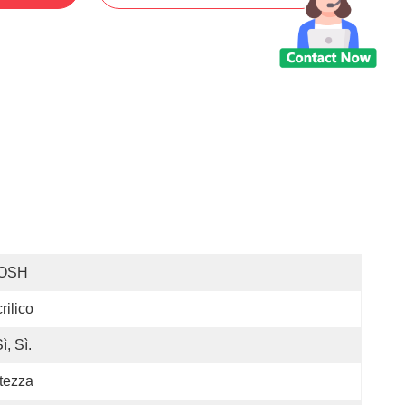
OSH
rilico
Sì, Sì.
tezza