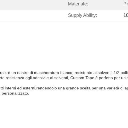
Materiale:
Pr
Supply Ability:
1
e. è un nastro di mascheratura bianco, resistente ai solventi, 1/2 pollic
rte resistenza agli adesivi e ai solventi, Custom Tape è perfetto per un'
tti interni ed esterni.rendendolo una grande scelta per una varietà di ap
n personalizzato.