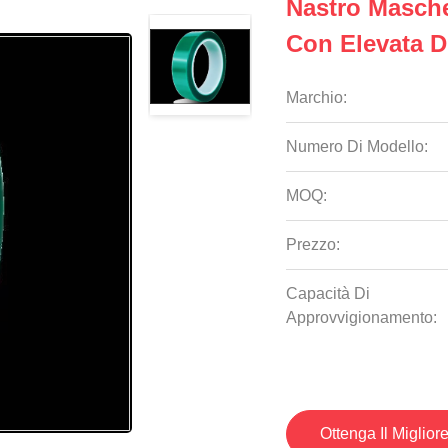
Nastro Masche
Con Elevata D
Marchio:
Numero Di Modello:
MOQ:
Prezzo:
Capacità Di
Approvvigionamento:
Ottenga Il Miglior