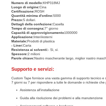
Numero di modello:
KHP318MJ
Luogo di origine:
Cina
Certificazione:
ROSH
Quantità minima d'ordine:
5000
Prezzo:
5 dollari.
Dettagli della confezione:
Casella
Tempo di consegna:
7° giorno
Capacità di approvvigionamento
1000000
Applicazione:
Interi/esterni
Materiale:
Prodotti di plastica
- Liner:
Carta
Resistenza ai solventi:
- Sì, sì.
Spessore:
2 milioni
Parole chiave:
Nastro mascherante largo, miglior nastro masc
Supporto e servizi:
Custom Tape fornisce una vasta gamma di supporto tecnico e serv
7 giorni su 7 per rispondere a tutte le domande o richieste che p
Assistenza all'installazione
Guida alla risoluzione dei problemi e alla manutenzione