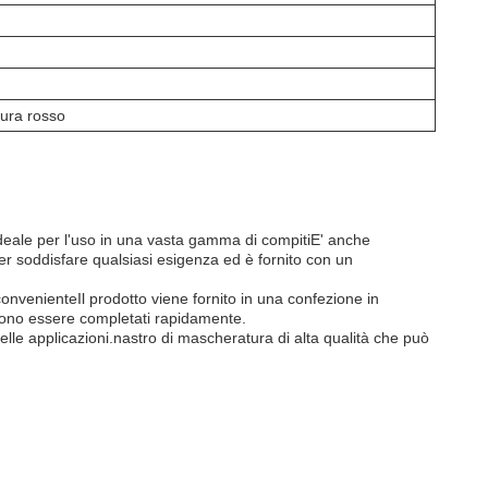
tura rosso
deale per l'uso in una vasta gamma di compitiE' anche
er soddisfare qualsiasi esigenza ed è fornito con un
 convenienteIl prodotto viene fornito in una confezione in
evono essere completati rapidamente.
le applicazioni.nastro di mascheratura di alta qualità che può