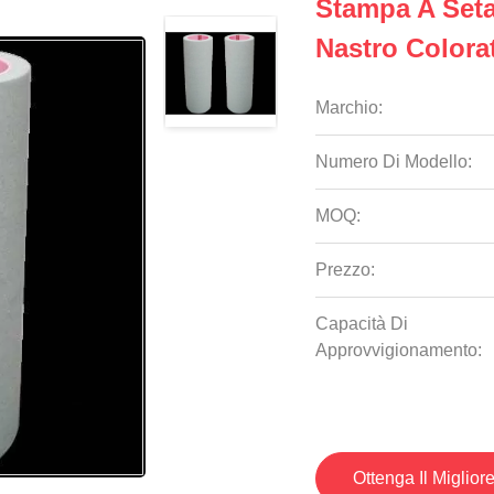
Stampa A Seta
Nastro Colora
Marchio:
Numero Di Modello:
MOQ:
Prezzo:
Capacità Di
Approvvigionamento:
Ottenga Il Miglior