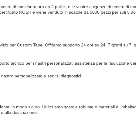
ati, nastro di mascheratura da 2 pollici, e le vostre esigenze di nastro di
 certificato ROSH e viene venduto in scatole da 5000 pezzi per soli 5 dol
ervizio per Custom Tape. Offriamo supporto 24 ore su 24, 7 giorni su 7, 
supporto tecnico per i nastri personalizzati.assistenza per la risoluzione d
il nastro personalizzato.e servizi diagnostici.
ati in modo sicuro. Utilizziamo scatole robuste e materiali di imballaggi
 e alla destinazione.