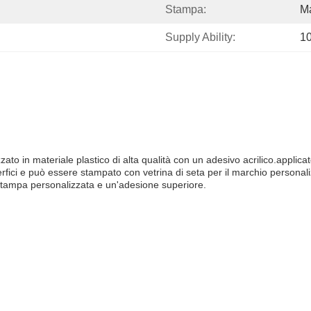
Stampa:
Ma
Supply Ability:
1
to in materiale plastico di alta qualità con un adesivo acrilico.applica
erfici e può essere stampato con vetrina di seta per il marchio personal
 stampa personalizzata e un'adesione superiore.