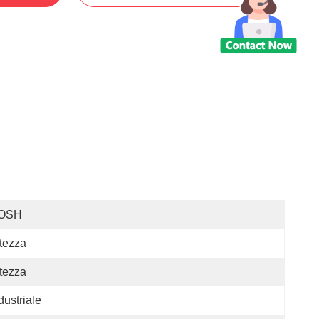
OSH
tezza
tezza
dustriale