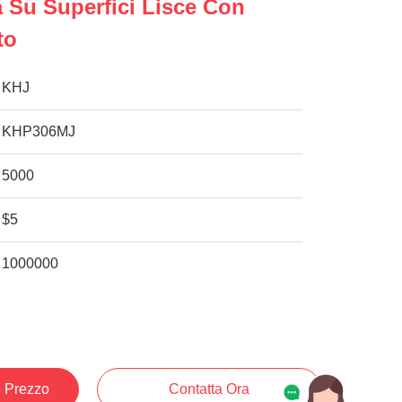
 Su Superfici Lisce Con
to
KHJ
KHP306MJ
5000
$5
1000000
e Prezzo
Contatta Ora