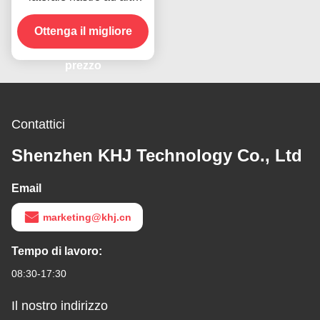
temperatura per il
prodotto in magazzino
Ottenga il migliore
prezzo
Contattici
Shenzhen KHJ Technology Co., Ltd
Email
marketing@khj.cn
Tempo di lavoro:
08:30-17:30
Il nostro indirizzo