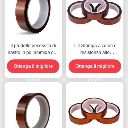
Il prodotto necessita di
1-4 Stampa a colori e
nastro in poliammide con
resistenza alle
resistenza alla tensione
temperature -10C-80C
Ottenga il migliore
di 1000V
Metodo di pagamento con
Ottenga il migliore
carta di credito per
prezzo
modelli precedenti
prezzo