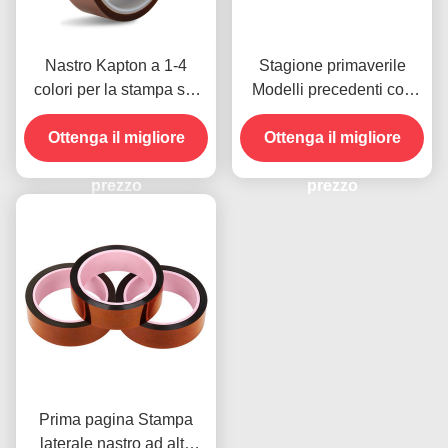
Nastro Kapton a 1-4
Stagione primaverile
colori per la stampa sul
Modelli precedenti con
lato anteriore
resistenza all'umidità e
Ottenga il migliore
resistenza alla buccia
Ottenga il migliore
2.5N/25mm
prezzo
prezzo
Prima pagina Stampa
laterale nastro ad alta