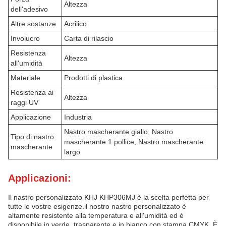
Altezza
dell'adesivo
Altre sostanze
Acrilico
Involucro
Carta di rilascio
Resistenza
Altezza
all'umidità
Materiale
Prodotti di plastica
Resistenza ai
Altezza
raggi UV
Applicazione
Industria
Nastro mascherante giallo, Nastro
Tipo di nastro
mascherante 1 pollice, Nastro mascherante
mascherante
largo
Applicazioni:
Il nastro personalizzato KHJ KHP306MJ è la scelta perfetta per
tutte le vostre esigenze.il nostro nastro personalizzato è
altamente resistente alla temperatura e all'umidità ed è
disponibile in verde, trasparente e in bianco con stampa CMYK. È