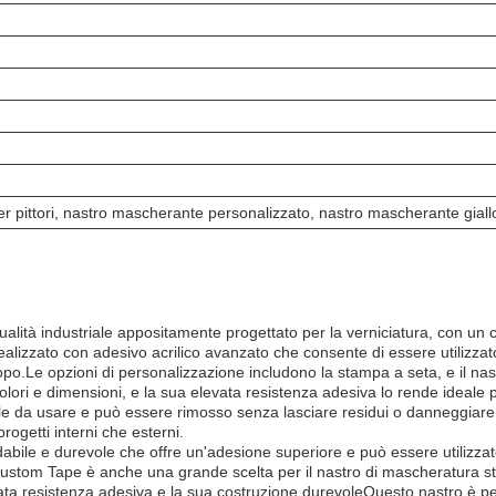
 pittori, nastro mascherante personalizzato, nastro mascherante giall
tà industriale appositamente progettato per la verniciatura, con un 
 realizzato con adesivo acrilico avanzato che consente di essere utilizza
.Le opzioni di personalizzazione includono la stampa a seta, e il nastro
lori e dimensioni, e la sua elevata resistenza adesiva lo rende ideale p
facile da usare e può essere rimosso senza lasciare residui o danneggia
progetti interni che esterni.
le e durevole che offre un'adesione superiore e può essere utilizzato
ustom Tape è anche una grande scelta per il nastro di mascheratura st
ata resistenza adesiva e la sua costruzione durevoleQuesto nastro è perfe