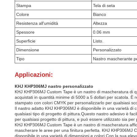
Stampa
Tela di seta
Colore
Bianco
Resistenza all'umidità
Altezza
Spessore
0.06 mm
Superficie
Listo.
Dimensione
Personalizzato
Tipo
Nastro mascherante per
Applicazioni:
KHJ KHP306MJ nastro personalizzato
KHJ KHP306MJ Custom Tape è un nastro di mascheratura di quali
acquistati in quantità minime di 5000 a 5 dollari per scatola. È
stampato con colori CMYK per personalizzarlo per qualsiasi scopo
Il nastro adatto KHJ KHP306MJ è disponibile in una varietà di co
qualsiasi tipo di progetto di pittura.Questo nastro adesivo è 
per qualsiasi progetto di pittura, e può essere utilizzato sia per 
KHJ KHP306MJ Custom Tape è un nastro di mascheratura affidabi
mascherare le aree per una finitura perfetta. KHJ KHP306MJ C
disponibile in una varietà di dimensioni e colori.Con la sua elev