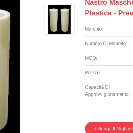
Nastro Masche
Plastica - Pre
Marchio:
Numero Di Modello:
MOQ:
Prezzo:
Capacità Di
Approvvigionamento:
Ottenga Il Miglior