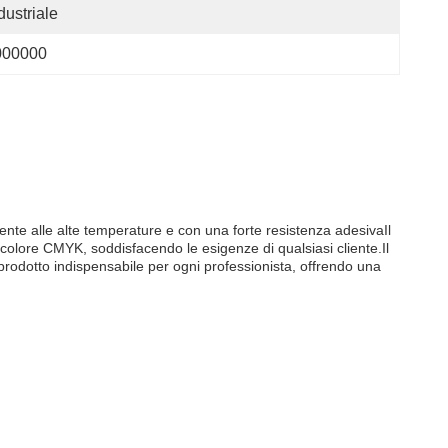
dustriale
000000
stente alle alte temperature e con una forte resistenza adesivaIl
n colore CMYK, soddisfacendo le esigenze di qualsiasi cliente.Il
n prodotto indispensabile per ogni professionista, offrendo una