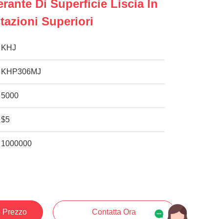
rante Di Superficie Liscia In
stazioni Superiori
KHJ
KHP306MJ
5000
$5
1000000
e Prezzo
Contatta Ora