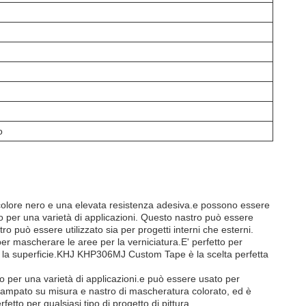
o
colore nero e una elevata resistenza adesiva.e possono essere
to per una varietà di applicazioni. Questo nastro può essere
 può essere utilizzato sia per progetti interni che esterni.
er mascherare le aree per la verniciatura.E' perfetto per
re la superficie.KHJ KHP306MJ Custom Tape è la scelta perfetta
 per una varietà di applicazioni.e può essere usato per
ampato su misura e nastro di mascheratura colorato, ed è
tto per qualsiasi tipo di progetto di pittura.