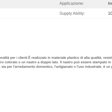
Applicazione:
In
Supply Ability:
1
ità per i clienti.È realizzato in materiale plastico di alta qualità, resi
astro colorato o un nastro a doppio lato. Il nastro può essere stampato i
, sia per l'arredamento domestico, l'artigianato o l'uso industriale, è u