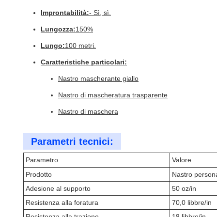
Improntabilità:
- Sì, sì.
Lungozza:
150%
Lungo:
100 metri.
Caratteristiche particolari:
Nastro mascherante giallo
Nastro di mascheratura trasparente
Nastro di maschera
Parametri tecnici:
Parametro
Valore
Prodotto
Nastro persona
Adesione al supporto
50 oz/in
Resistenza alla foratura
70,0 libbre/in
Resistenza alla trazione
18 libbre/in