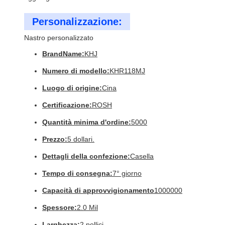
Personalizzazione:
Nastro personalizzato
BrandName:
KHJ
Numero di modello:
KHR118MJ
Luogo di origine:
Cina
Certificazione:
ROSH
Quantità minima d'ordine:
5000
Prezzo:
5 dollari.
Dettagli della confezione:
Casella
Tempo di consegna:
7° giorno
Capacità di approvvigionamento
1000000
Spessore:
2.0 Mil
Larghezza:
2 pollici