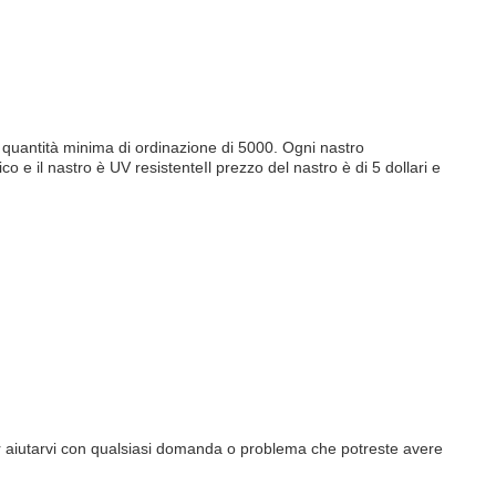
na quantità minima di ordinazione di 5000. Ogni nastro
ico e il nastro è UV resistenteIl prezzo del nastro è di 5 dollari e
na per aiutarvi con qualsiasi domanda o problema che potreste avere