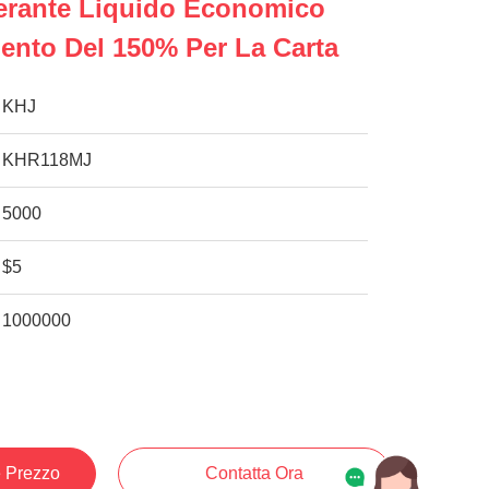
erante Liquido Economico
nto Del 150% Per La Carta
KHJ
KHR118MJ
5000
$5
1000000
e Prezzo
Contatta Ora