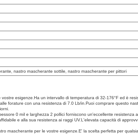
ante, nastro mascherante sottile, nastro mascherante per pittori
le vostre esigenze.Ha un intervallo di temperatura di 32-176°F ed è resi
le forature con una resistenza di 7.0 Lb/in.Puoi comprare questo nastr
orni.
.Spessore 0 mil e larghezza 2 pollici forniscono un'eccellente resistenza
affidabile e alla sua resistenza ai raggi UV.L'elevata capacità di approv
o mascherante per le vostre esigenze.E' la scelta perfetta per qualsi