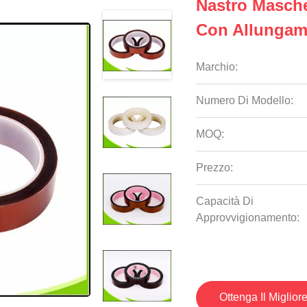
Nastro Masch
Con Allungame
Marchio:
Numero Di Modello:
MOQ:
Prezzo:
Capacità Di
Approvvigionamento:
Ottenga Il Miglior