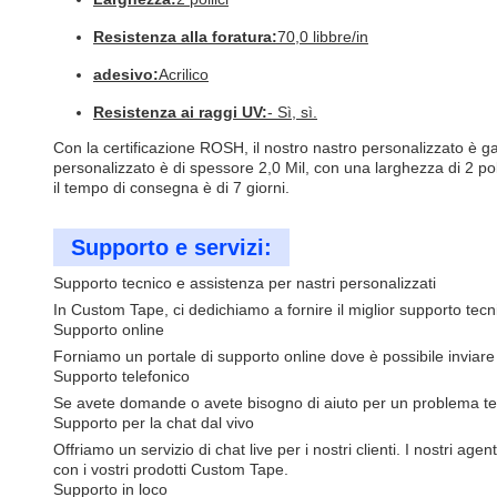
Resistenza alla foratura:
70,0 libbre/in
adesivo:
Acrilico
Resistenza ai raggi UV:
- Sì, sì.
Con la certificazione ROSH, il nostro nastro personalizzato è ga
personalizzato è di spessore 2,0 Mil, con una larghezza di 2 pollic
il tempo di consegna è di 7 giorni.
Supporto e servizi:
Supporto tecnico e assistenza per nastri personalizzati
In Custom Tape, ci dedichiamo a fornire il miglior supporto tecnic
Supporto online
Forniamo un portale di supporto online dove è possibile inviar
Supporto telefonico
Se avete domande o avete bisogno di aiuto per un problema tecn
Supporto per la chat dal vivo
Offriamo un servizio di chat live per i nostri clienti. I nostri a
con i vostri prodotti Custom Tape.
Supporto in loco