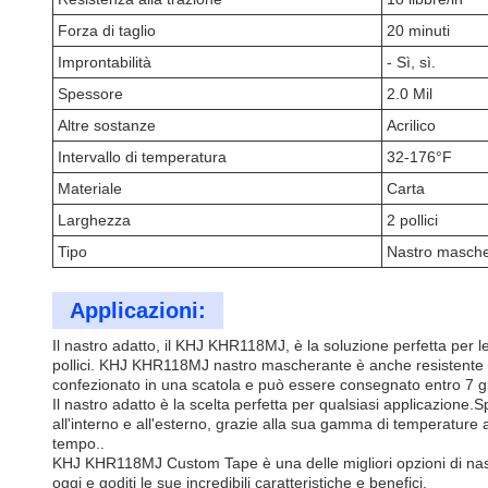
Forza di taglio
20 minuti
Improntabilità
- Sì, sì.
Spessore
2.0 Mil
Altre sostanze
Acrilico
Intervallo di temperatura
32-176°F
Materiale
Carta
Larghezza
2 pollici
Tipo
Nastro mascher
Applicazioni:
Il nastro adatto, il KHJ KHR118MJ, è la soluzione perfetta per 
pollici. KHJ KHR118MJ nastro mascherante è anche resistente al
confezionato in una scatola e può essere consegnato entro 7 gi
Il nastro adatto è la scelta perfetta per qualsiasi applicazione
all'interno e all'esterno, grazie alla sua gamma di temperature 
tempo..
KHJ KHR118MJ Custom Tape è una delle migliori opzioni di nastr
oggi e goditi le sue incredibili caratteristiche e benefici.