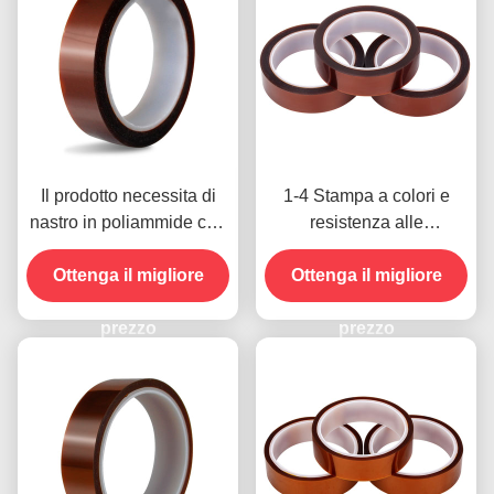
Il prodotto necessita di
1-4 Stampa a colori e
nastro in poliammide con
resistenza alle
resistenza alla tensione
temperature -10C-80C
Ottenga il migliore
di 1000V
Metodo di pagamento con
Ottenga il migliore
carta di credito per
prezzo
modelli precedenti
prezzo