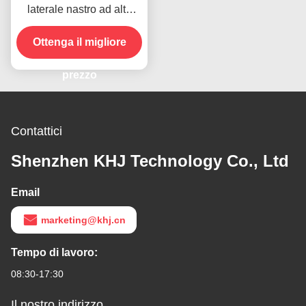
laterale nastro ad alta
temperatura per il
prodotto in magazzino
Ottenga il migliore
prezzo
Contattici
Shenzhen KHJ Technology Co., Ltd
Email
marketing@khj.cn
Tempo di lavoro:
08:30-17:30
Il nostro indirizzo