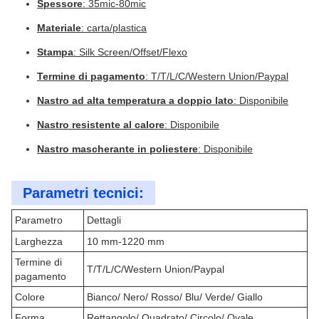
Spessore
: 35mic-80mic
Materiale
: carta/plastica
Stampa
: Silk Screen/Offset/Flexo
Termine di pagamento
: T/T/L/C/Western Union/Paypal
Nastro ad alta temperatura a doppio lato
: Disponibile
Nastro resistente al calore
: Disponibile
Nastro mascherante in poliestere
: Disponibile
Parametri tecnici:
Parametro
Dettagli
Larghezza
10 mm-1220 mm
Termine di
T/T/L/C/Western Union/Paypal
pagamento
Colore
Bianco/ Nero/ Rosso/ Blu/ Verde/ Giallo
Forma
Rettangolo/ Quadrato/ Circolo/ Ovale