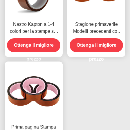
Nastro Kapton a 1-4
Stagione primaverile
colori per la stampa sul
Modelli precedenti con
lato anteriore
resistenza all'umidità e
Ottenga il migliore
resistenza alla buccia
Ottenga il migliore
2.5N/25mm
prezzo
prezzo
Prima pagina Stampa