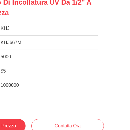
o Di Incollatura UV Da 1/2" A
zza
KHJ
KHJ667M
5000
$5
1000000
e Prezzo
Contatta Ora