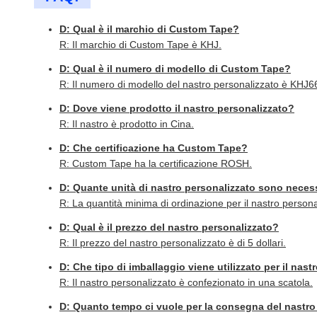
D: Qual è il marchio di Custom Tape?
R: Il marchio di Custom Tape è KHJ.
D: Qual è il numero di modello di Custom Tape?
R: Il numero di modello del nastro personalizzato è KHJ
D: Dove viene prodotto il nastro personalizzato?
R: Il nastro è prodotto in Cina.
D: Che certificazione ha Custom Tape?
R: Custom Tape ha la certificazione ROSH.
D: Quante unità di nastro personalizzato sono neces
R: La quantità minima di ordinazione per il nastro persona
D: Qual è il prezzo del nastro personalizzato?
R: Il prezzo del nastro personalizzato è di 5 dollari.
D: Che tipo di imballaggio viene utilizzato per il nas
R: Il nastro personalizzato è confezionato in una scatola.
D: Quanto tempo ci vuole per la consegna del nastro