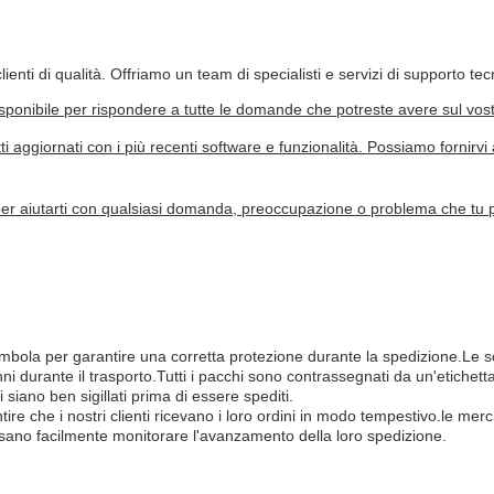
ti di qualità. Offriamo un team di specialisti e servizi di supporto tecn
isponibile per rispondere a tutte le domande che potreste avere sul vost
i aggiornati con i più recenti software e funzionalità. Possiamo fornirvi
ui per aiutarti con qualsiasi domanda, preoccupazione o problema che tu
mbola per garantire una corretta protezione durante la spedizione.Le sca
i durante il trasporto.Tutti i pacchi sono contrassegnati da un'etichetta
siano ben sigillati prima di essere spediti.
tire che i nostri clienti ricevano i loro ordini in modo tempestivo.le mer
ssano facilmente monitorare l'avanzamento della loro spedizione.