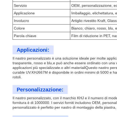
Servizio
OEM, personalizzazione, ec
Applicazione
Imballaggio, etichettatura, 
Involucro
Artiglio rivestito Kraft, Glas
Colore
Bianco, chiaro, rosso, blu, 
Parola chiave
Film di riduzione in PET, n
Applicazioni:
Il nastro personalizzato è una soluzione ideale per molte applica
trasparente, rosso e blu,e può anche essere ordinato con una var
applicazioni più specializzate.o altri materialiQuesto nastro per
curable UV.KHJ667M è disponibile in ordini minimi di 5000 e ha u
rotoli.
Personalizzazione:
Il nastro personalizzato, con il marchio KHJ e il numero di mode
fornitura è di 1000000. I servizi forniti includono OEM, personali
personalizzato è perfetto per nastro di montaggio della piastra