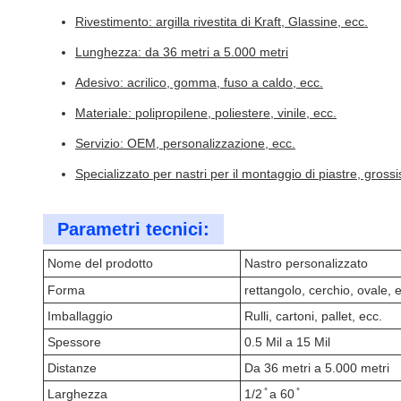
Rivestimento: argilla rivestita di Kraft, Glassine, ecc.
Lunghezza: da 36 metri a 5.000 metri
Adesivo: acrilico, gomma, fuso a caldo, ecc.
Materiale: polipropilene, poliestere, vinile, ecc.
Servizio: OEM, personalizzazione, ecc.
Specializzato per nastri per il montaggio di piastre, grossi
Parametri tecnici:
Nome del prodotto
Nastro personalizzato
Forma
rettangolo, cerchio, ovale, 
Imballaggio
Rulli, cartoni, pallet, ecc.
Spessore
0.5 Mil a 15 Mil
Distanze
Da 36 metri a 5.000 metri
Larghezza
1/2 ̊ a 60 ̊