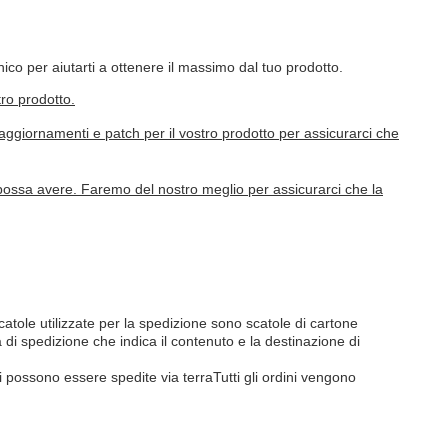
ico per aiutarti a ottenere il massimo dal tuo prodotto.
ro prodotto.
 aggiornamenti e patch per il vostro prodotto per assicurarci che
 possa avere. Faremo del nostro meglio per assicurarci che la
tole utilizzate per la spedizione sono scatole di cartone
 di spedizione che indica il contenuto e la destinazione di
ci possono essere spedite via terraTutti gli ordini vengono