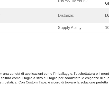
RIVESTIMENTO:
Gl
 
Distanze:
Da
Supply Ability:
1
na varietà di applicazioni come l'imballaggio, l'etichettatura e il montagg
finitura come il taglio a stiro e il taglio per soddisfare le esigenze di 
ttrostatica. Con Custom Tape, è sicuro di trovare la soluzione perfetta 