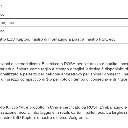
c.
ecc.
sine, ecc.
ecc.
astro ESD Kapton, nastro di montaggio a piastra, nastro FSK, ecc.
zioni e scenari diversi.È certificato ROSH per sicurezza e qualitàIl nast
ietà di finiture come taglio a stampo e taglioL'adesivo è disponibile s
sonalizzato è perfetto per pellicole anti-retrovo per animali domestici, 
n prezzo competitivo di $ 5 per rotoloIl tempo di consegna è di 7 giorni
llo KHJ667M, è prodotto in Cina e certificato da ROSH.L'imballaggio è i
zzazione, ecc. L'imballaggio è in rotoli, cartoni, pallet, ecc. La larghezz
, nastro ESD Kapton, e nastro elettrico Walgreens.