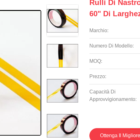
Rulli Di Nastr
60" Di Larghe
Marchio:
Numero Di Modello:
MOQ:
Prezzo:
Capacità Di
Approvvigionamento:
Ottenga Il Miglior