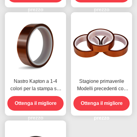
carta di credito per
prezzo
modelli precedenti
prezzo
Nastro Kapton a 1-4
Stagione primaverile
colori per la stampa sul
Modelli precedenti con
lato anteriore
resistenza all'umidità e
Ottenga il migliore
resistenza alla buccia
Ottenga il migliore
2.5N/25mm
prezzo
prezzo