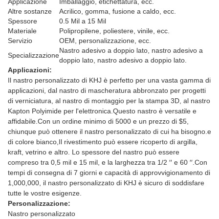
Applicazione
Imballaggio, etichettatura, ecc.
Altre sostanze
Acrilico, gomma, fusione a caldo, ecc.
Spessore
0.5 Mil a 15 Mil
Materiale
Polipropilene, poliestere, vinile, ecc.
Servizio
OEM, personalizzazione, ecc.
Nastro adesivo a doppio lato, nastro adesivo a
Specializzazione
doppio lato, nastro adesivo a doppio lato.
Applicazioni:
Il nastro personalizzato di KHJ è perfetto per una vasta gamma di
applicazioni, dal nastro di mascheratura abbronzato per progetti
di verniciatura, al nastro di montaggio per la stampa 3D, al nastro
Kapton Polyimide per l'elettronica.Questo nastro è versatile e
affidabile.Con un ordine minimo di 5000 e un prezzo di $5,
chiunque può ottenere il nastro personalizzato di cui ha bisogno.e
di colore bianco,Il rivestimento può essere ricoperto di argilla,
kraft, vetrino e altro. Lo spessore del nastro può essere
compreso tra 0,5 mil e 15 mil, e la larghezza tra 1/2 ′′ e 60 ′′.Con
tempi di consegna di 7 giorni e capacità di approvvigionamento di
1,000,000, il nastro personalizzato di KHJ è sicuro di soddisfare
tutte le vostre esigenze.
Personalizzazione:
Nastro personalizzato