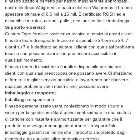
Il nastro adatto è perfetto per nastro mascherante abbronzato,
nastro elettrico Walgreens e nastro elettrico Walgreens.e ha uno
spessore ottimale di 0.5 mil a 15 mil. È certificato ROSH ed è
disponibile in rotoli, cartoni, pallet, ecc. per un facile imballaggio.
Supporto e servizi:
Custom Tape fornisce assistenza tecnica e servizi ai nostri clienti.
Il nostro team di supporto tecnico è disponibile 24 ore su 24, 7
giorni su 7 e è dedicato ad aiutare i clienti con qualsiasi problema
tecnico che possano avere.che può essere accessibile in
qualsiasi momento.
Il nostro team di assistenza è inoltre disponibile per aiutare i
clienti con qualsiasi preoccupazione possano avere.Ci sforziamo
di fornire il miglior servizio possibile e lavoreremo per risolvere
qualsiasi problema che i nostri clienti possano avere.
Imballaggio e trasporto:
Imballaggio e spedizione
Il nastro personalizzato verrà confezionato in modo sicuro e
sicuro per la spedizione.Sarà quindi confezionato in una scatola
di cartone con materiale ammortizzante per garantire che il
prodotto non venga danneggiato durante il trasportoTale
imballaggio garantisce inoltre che il prodotto sia protetto dagli
elementi e da qualsiasi altro potenziale pericolo.