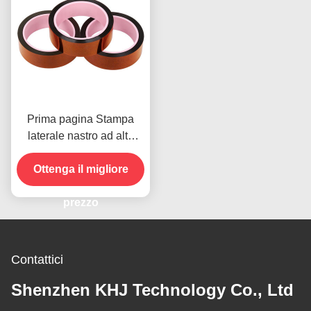
Prima pagina Stampa
laterale nastro ad alta
temperatura per il
prodotto in magazzino
Ottenga il migliore
prezzo
Contattici
Shenzhen KHJ Technology Co., Ltd