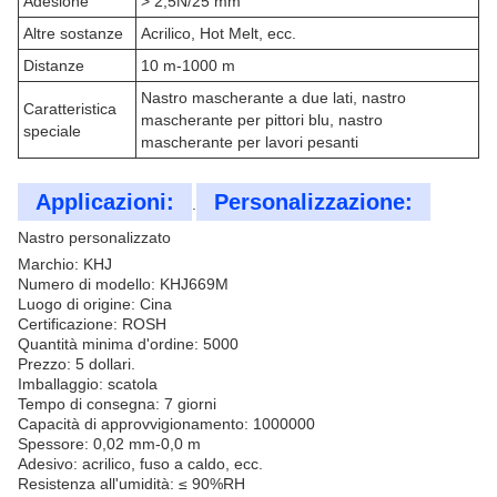
Adesione
> 2,5N/25 mm
Altre sostanze
Acrilico, Hot Melt, ecc.
Distanze
10 m-1000 m
Nastro mascherante a due lati, nastro
Caratteristica
mascherante per pittori blu, nastro
speciale
mascherante per lavori pesanti
Applicazioni:
Personalizzazione:
.
Nastro personalizzato
Marchio: KHJ
Numero di modello: KHJ669M
Luogo di origine: Cina
Certificazione: ROSH
Quantità minima d'ordine: 5000
Prezzo: 5 dollari.
Imballaggio: scatola
Tempo di consegna: 7 giorni
Capacità di approvvigionamento: 1000000
Spessore: 0,02 mm-0,0 m
Adesivo: acrilico, fuso a caldo, ecc.
Resistenza all'umidità: ≤ 90%RH