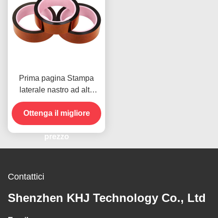
Prima pagina Stampa
laterale nastro ad alta
temperatura per il
prodotto in magazzino
Ottenga il migliore
prezzo
Contattici
Shenzhen KHJ Technology Co., Ltd