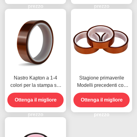
prezzo
modelli precedenti
prezzo
Nastro Kapton a 1-4
Stagione primaverile
colori per la stampa sul
Modelli precedenti con
lato anteriore
resistenza all'umidità e
Ottenga il migliore
resistenza alla buccia
Ottenga il migliore
2.5N/25mm
prezzo
prezzo