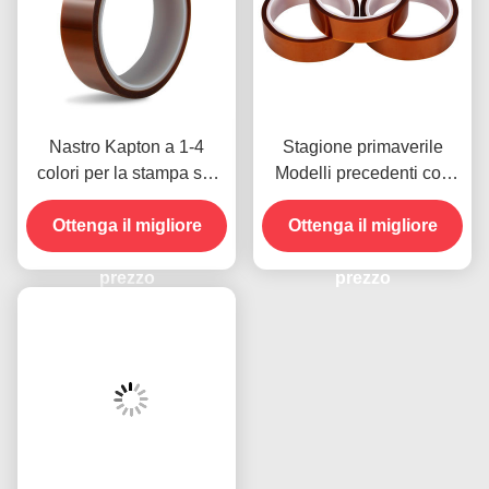
Nastro Kapton a 1-4
Stagione primaverile
colori per la stampa sul
Modelli precedenti con
lato anteriore
resistenza all'umidità e
Ottenga il migliore
resistenza alla buccia
Ottenga il migliore
2.5N/25mm
prezzo
prezzo