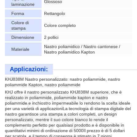
Glossoso
laminazione
Forma
Rettangolo
Colore di
Colore completo
stampa
Dimensione
2 pollici
Nastro poliamidico / Nastro cantonese /
Materiale
Nastro poliamidico Kapton
Applicazioni:
KHJ838M Nastro personalizzato: nastro poliammide, nastro
poliammide Kapton, nastro poliammide
KHJ offre il nastro personalizzato KHJ838M superiore, che è
realizzato in poliammide, poliammide kapton e nastro
poliammide.e inchiostro impermeabile lo rendono la scelta ideale
per una varietà di applicazioniLa tecnologia di stampa digitale del
nastro garantisce una stampa a colori completi, un design
personalizzato, mentre il suo colore bianco lo rende il
complemento perfetto per qualsiasi prodotto.e è disponibile in
quantitativi minimi di ordinazione di 5000Il prezzo è di 5 dollari
per scatola, e il tempo di consegna è stimato in 7 giorni.