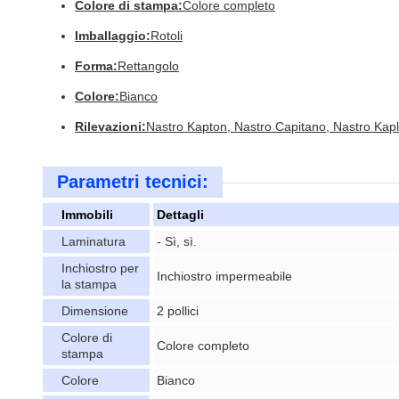
Colore di stampa:
Colore completo
Imballaggio:
Rotoli
Forma:
Rettangolo
Colore:
Bianco
Rilevazioni:
Nastro Kapton, Nastro Capitano, Nastro Kapl
Parametri tecnici:
Immobili
Dettagli
Laminatura
- Sì, sì.
Inchiostro per
Inchiostro impermeabile
la stampa
Dimensione
2 pollici
Colore di
Colore completo
stampa
Colore
Bianco