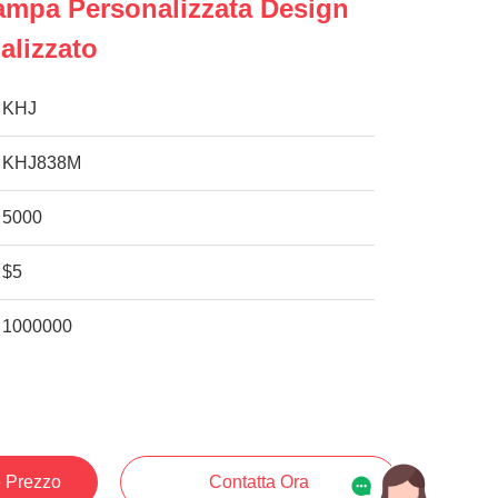
Stampa Personalizzata Design
alizzato
KHJ
KHJ838M
5000
$5
1000000
e Prezzo
Contatta Ora