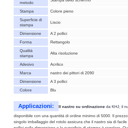
Stampa dello schermo
metodo
Stampa
Colore pieno
Superficie di
Liscio
stampa
Dimensione
A 2 pollici
Forma
Rettangolo
Qualità
Alta risoluzione
stampa
Adesivo
Acrilico
Marca
nastro dei pittori di 2090
Dimensione
A 3 pollici
Colore
Blu
Applicazioni:
Il nastro su ordinazione
da KHJ, il n
disponibile con una quantità di ordine minimo di 5000. Il prezzo 
singolo imballaggio del rotolo assicura che il nastro sia di fa
pollici nella dimensione e la superficie di stampa è regolare. Que