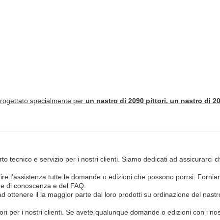
progettato specialmente per
un nastro di 2090 pittori, un nastro di 20
rto tecnico e servizio per i nostri clienti. Siamo dedicati ad assicurarci c
nire l'assistenza tutte le domande o edizioni che possono porrsi. Fornia
ne di conoscenza e del FAQ.
ad ottenere il la maggior parte dai loro prodotti su ordinazione del nast
ri per i nostri clienti. Se avete qualunque domande o edizioni con i nostr