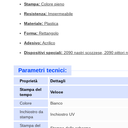
Stampa:
Colore pieno
Resistenza:
Impermeabile
Materiale:
Plastica
Forma:
Rettangolo
Adesivo:
Acrilico
Dispositivi speciali:
2090 nastri scozzese, 2090 pittori n
Parametri tecnici:
Proprietà
Dettagli
Stampa del
Veloce
tempo
Colore
Bianco
Inchiostro da
Inchiostro UV
stampa
Stampa del