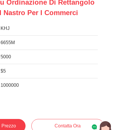
u Ordinazione Di Rettangolo
l Nastro Per I Commerci
KHJ
6655M
5000
$5
1000000
e Prezzo
Contatta Ora