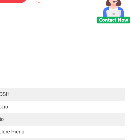
OSH
scio
to
lore Pieno