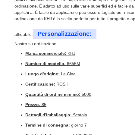
ordinazione. È adatto ad uso sulle varie superfici ed è facile 
applichi a. È facile da applicarsi e può essere tagliato per misu
ordinazione da KHJ è la scelta perfetta per tutto il progetto o ap
Personalizzazione:
affidabile.
Nastro su ordinazione
Marca commerciale:
KHJ
Number di modello:
6655M
Luogo d'origine:
La Cina
Certificazione:
ROSH
Quantità di ordine minimo:
5000
Prezzo:
$5
Dettagli d'imballaggio:
Scatola
Termine di consegna:
giorno 7