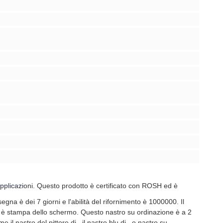
pplicazioni. Questo prodotto è certificato con ROSH ed è
gna è dei 7 giorni e l'abilità del rifornimento è 1000000. Il
ato è stampa dello schermo. Questo nastro su ordinazione è a 2
l nastro del pittore di , il nastro blu di , o nastro su