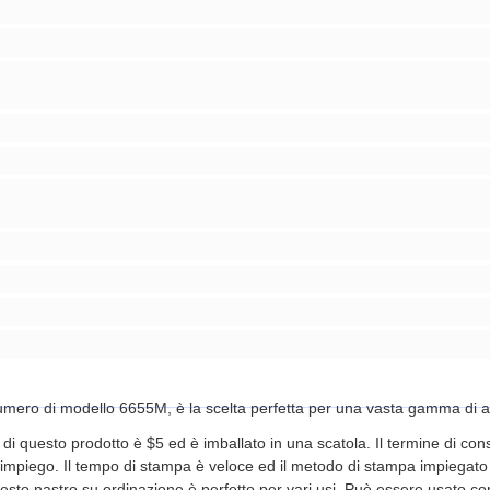
umero di modello 6655M, è la scelta perfetta per una vasta gamma di a
di questo prodotto è $5 ed è imballato in una scatola. Il termine di conse
cile impiego. Il tempo di stampa è veloce ed il metodo di stampa impieg
sto nastro su ordinazione è perfetto per vari usi. Può essere usato come i