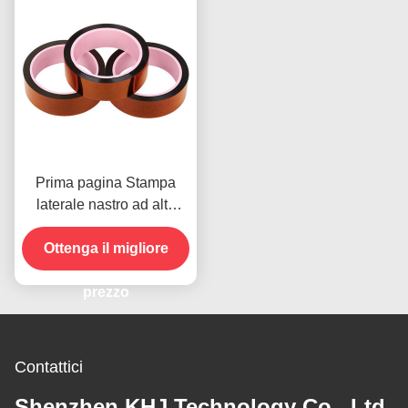
Prima pagina Stampa
laterale nastro ad alta
temperatura per il
prodotto in magazzino
Ottenga il migliore
prezzo
Contattici
Shenzhen KHJ Technology Co., Ltd