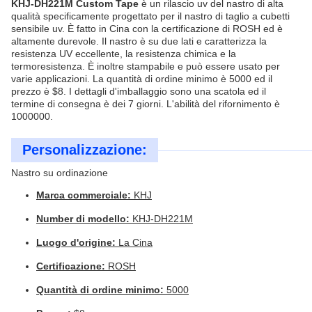
KHJ-DH221M Custom Tape
è un rilascio uv del nastro di alta
qualità specificamente progettato per il nastro di taglio a cubetti
sensibile uv. È fatto in Cina con la certificazione di ROSH ed è
altamente durevole. Il nastro è su due lati e caratterizza la
resistenza UV eccellente, la resistenza chimica e la
termoresistenza. È inoltre stampabile e può essere usato per
varie applicazioni. La quantità di ordine minimo è 5000 ed il
prezzo è $8. I dettagli d'imballaggio sono una scatola ed il
termine di consegna è dei 7 giorni. L'abilità del rifornimento è
1000000.
Personalizzazione:
Nastro su ordinazione
Marca commerciale:
KHJ
Number di modello:
KHJ-DH221M
Luogo d'origine:
La Cina
Certificazione:
ROSH
Quantità di ordine minimo:
5000