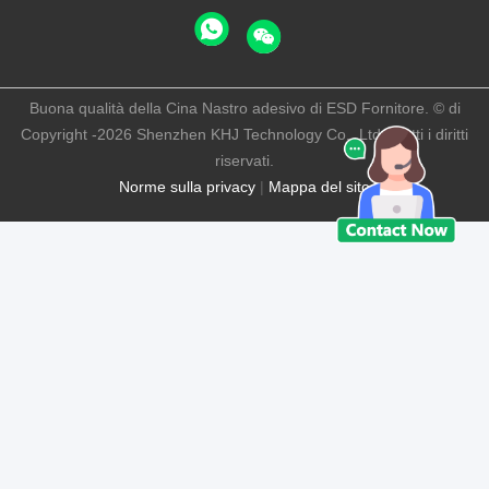
Buona qualità della Cina Nastro adesivo di ESD Fornitore. © di
Copyright -2026 Shenzhen KHJ Technology Co., Ltd . Tutti i diritti
riservati.
Norme sulla privacy
|
Mappa del sito