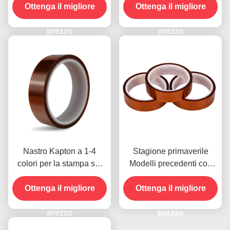
Ottenga il migliore
di 1000V
Metodo di pagamento con
Ottenga il migliore
carta di credito per
prezzo
modelli precedenti
prezzo
Nastro Kapton a 1-4
Stagione primaverile
colori per la stampa sul
Modelli precedenti con
lato anteriore
resistenza all'umidità e
Ottenga il migliore
resistenza alla buccia
Ottenga il migliore
2.5N/25mm
prezzo
prezzo