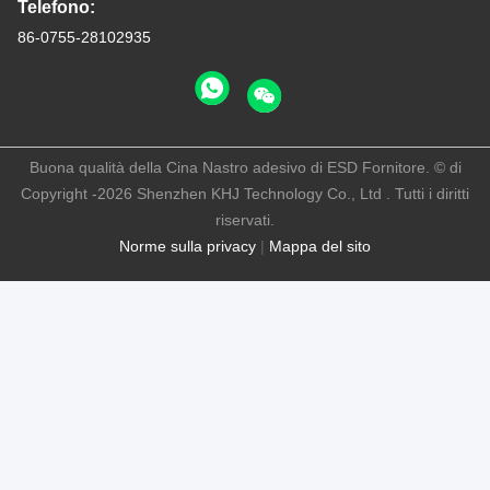
Telefono:
86-0755-28102935
Buona qualità della Cina Nastro adesivo di ESD Fornitore. © di
Copyright -2026 Shenzhen KHJ Technology Co., Ltd . Tutti i diritti
riservati.
Norme sulla privacy
|
Mappa del sito