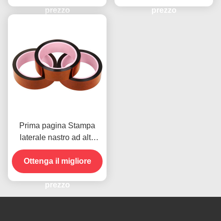
prezzo
prezzo
Prima pagina Stampa
laterale nastro ad alta
temperatura per il
prodotto in magazzino
Ottenga il migliore
prezzo