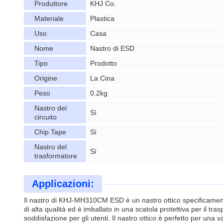
Produttore
KHJ Co.
Materiale
Plastica
Uso
Casa
Nome
Nastro di ESD
Tipo
Prodotto
Origine
La Cina
Peso
0.2kg
Nastro del
Sì
circuito
Chip Tape
Sì
Nastro del
Sì
trasformatore
Applicazioni:
Il nastro di KHJ-MH310CM ESD è un nastro ottico specificamente p
di alta qualità ed è imballato in una scatola protettiva per il tr
soddisfazione per gli utenti. Il nastro ottico è perfetto per una