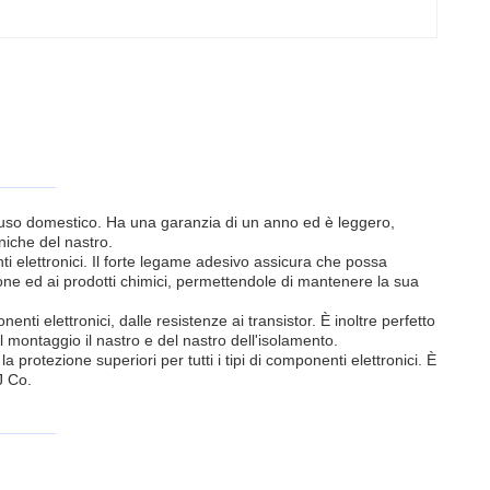
i uso domestico. Ha una garanzia di un anno ed è leggero,
oniche del nastro.
i elettronici. Il forte legame adesivo assicura che possa
one ed ai prodotti chimici, permettendole di mantenere la sua
nti elettronici, dalle resistenze ai transistor. È inoltre perfetto
il montaggio il nastro e del nastro dell'isolamento.
protezione superiori per tutti i tipi di componenti elettronici. È
J Co.