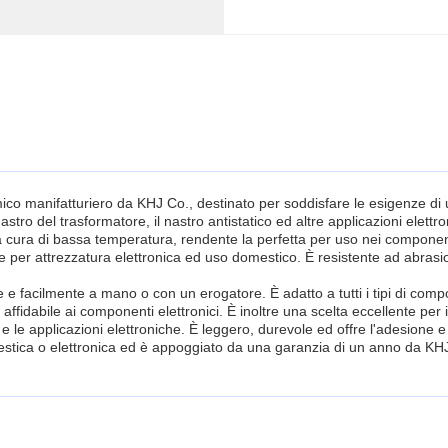
mico manifatturiero da KHJ Co., destinato per soddisfare le esigenze d
astro del trasformatore, il nastro antistatico ed altre applicazioni elettr
na cura di bassa temperatura, rendente la perfetta per uso nei component
e per attrezzatura elettronica ed uso domestico. È resistente ad abrasi
e facilmente a mano o con un erogatore. È adatto a tutti i tipi di compone
affidabile ai componenti elettronici. È inoltre una scelta eccellente per 
e applicazioni elettroniche. È leggero, durevole ed offre l'adesione e la 
omestica o elettronica ed è appoggiato da una garanzia di un anno da KH