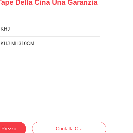
Tape Della Cina Una Garanzia
KHJ
KHJ-MH310CM
e Prezzo
Contatta Ora