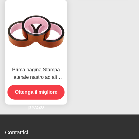
Prima pagina Stampa
laterale nastro ad alta
temperatura per il
prodotto in magazzino
Ottenga il migliore
prezzo
Contattici