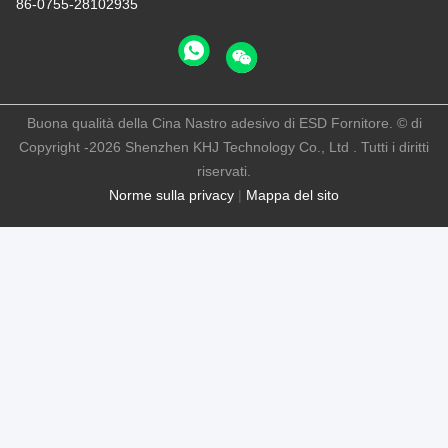
86-0755-28102935
Buona qualità della Cina Nastro adesivo di ESD Fornitore. © di
Copyright -2026 Shenzhen KHJ Technology Co., Ltd . Tutti i diritti
riservati.
Norme sulla privacy
|
Mappa del sito