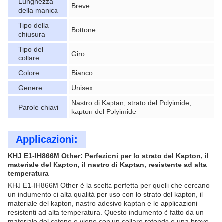
Lunghezza
Breve
della manica
Tipo della
Bottone
chiusura
Tipo del
Giro
collare
Colore
Bianco
Genere
Unisex
Nastro di Kaptan, strato del Polyimide,
Parole chiavi
kapton del Polyimide
Applicazioni:
KHJ E1-IH866M Other: Perfezioni per lo strato del Kapton, il
materiale del Kapton, il nastro di Kaptan, resistente ad alta
temperatura
KHJ E1-IH866M Other è la scelta perfetta per quelli che cercano
un indumento di alta qualità per uso con lo strato del kapton, il
materiale del kapton, nastro adesivo kaptan e le applicazioni
resistenti ad alta temperatura. Questo indumento è fatto da un
materiale del cotone e viene con un collare rotondo e una breve