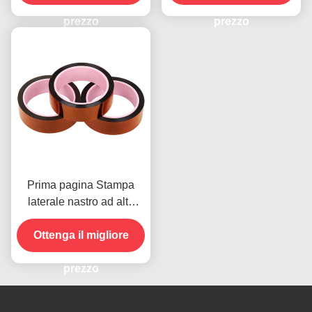
2.5N/25mm
prezzo
prezzo
Prima pagina Stampa
laterale nastro ad alta
temperatura per il
prodotto in magazzino
Ottenga il migliore
prezzo