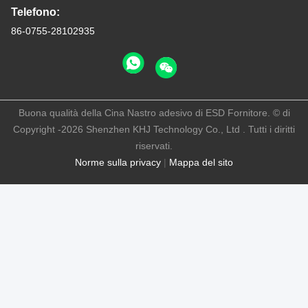
Telefono:
86-0755-28102935
Buona qualità della Cina Nastro adesivo di ESD Fornitore. © di
Copyright -2026 Shenzhen KHJ Technology Co., Ltd . Tutti i diritti
riservati.
Norme sulla privacy
|
Mappa del sito