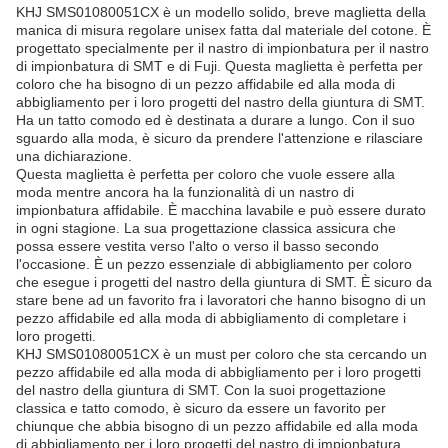
KHJ SMS01080051CX è un modello solido, breve maglietta della
manica di misura regolare unisex fatta dal materiale del cotone. È
progettato specialmente per il nastro di impionbatura per il nastro
di impionbatura di SMT e di Fuji. Questa maglietta è perfetta per
coloro che ha bisogno di un pezzo affidabile ed alla moda di
abbigliamento per i loro progetti del nastro della giuntura di SMT.
Ha un tatto comodo ed è destinata a durare a lungo. Con il suo
sguardo alla moda, è sicuro da prendere l'attenzione e rilasciare
una dichiarazione.
Questa maglietta è perfetta per coloro che vuole essere alla
moda mentre ancora ha la funzionalità di un nastro di
impionbatura affidabile. È macchina lavabile e può essere durato
in ogni stagione. La sua progettazione classica assicura che
possa essere vestita verso l'alto o verso il basso secondo
l'occasione. È un pezzo essenziale di abbigliamento per coloro
che esegue i progetti del nastro della giuntura di SMT. È sicuro da
stare bene ad un favorito fra i lavoratori che hanno bisogno di un
pezzo affidabile ed alla moda di abbigliamento di completare i
loro progetti.
KHJ SMS01080051CX è un must per coloro che sta cercando un
pezzo affidabile ed alla moda di abbigliamento per i loro progetti
del nastro della giuntura di SMT. Con la suoi progettazione
classica e tatto comodo, è sicuro da essere un favorito per
chiunque che abbia bisogno di un pezzo affidabile ed alla moda
di abbigliamento per i loro progetti del nastro di impionbatura.