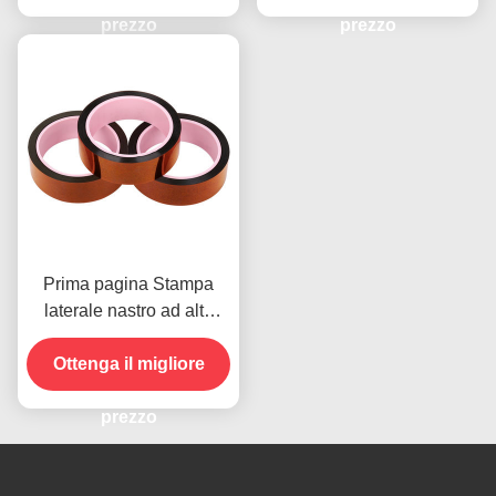
prezzo
prezzo
Prima pagina Stampa
laterale nastro ad alta
temperatura per il
prodotto in magazzino
Ottenga il migliore
prezzo