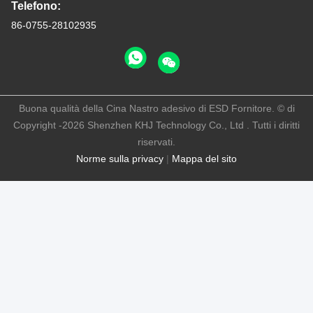
Telefono:
86-0755-28102935
Buona qualità della Cina Nastro adesivo di ESD Fornitore. © di
Copyright -2026 Shenzhen KHJ Technology Co., Ltd . Tutti i diritti
riservati.
Norme sulla privacy
|
Mappa del sito