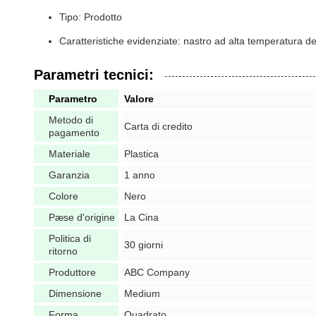
Tipo: Prodotto
Caratteristiche evidenziate: nastro ad alta temperatura d
Parametri tecnici:
Parametro
Valore
Metodo di
Carta di credito
pagamento
Materiale
Plastica
Garanzia
1 anno
Colore
Nero
Pæse d'origine
La Cina
Politica di
30 giorni
ritorno
Produttore
ABC Company
Dimensione
Medium
Forma
Quadrato