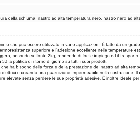
ura della schiuma, nastro ad alta temperatura nero, nastro nero ad alt
nio che può essere utilizzato in varie applicazioni. È fatto da un grado 
 termoresistenza superiore e l'adesione eccellente nelle temperature es
re leggero, pesando soltanto 2kg, rendendo di facile impiego ed il traspor
30 la politica di ritorno di giorno su tutti i suoi prodotti.
 che ha bisogno della forza e della prestazione del nastro ad alta temper
cavi elettrici e creando una guarnizione impermeabile nella costruzione. I
ure elevate senza perdere le sue proprietà adesive. È inoltre ideale per