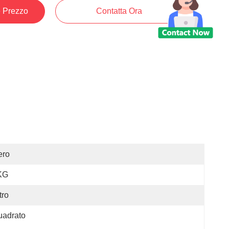
e Prezzo
Contatta Ora
ero
KG
tro
uadrato