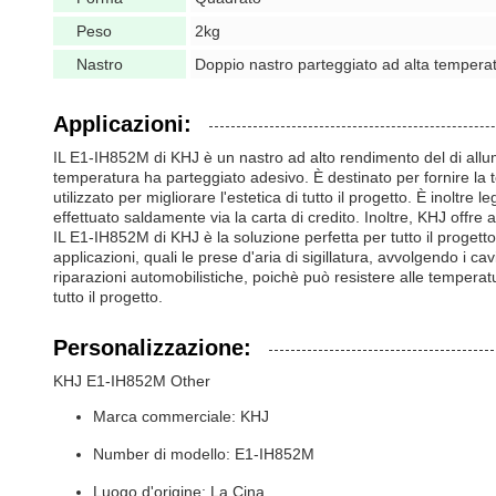
Peso
2kg
Nastro
Doppio nastro parteggiato ad alta temperat
Applicazioni:
IL E1-IH852M di KHJ è un nastro ad alto rendimento del di allumi
temperatura ha parteggiato adesivo. È destinato per fornire la
utilizzato per migliorare l'estetica di tutto il progetto. È inolt
effettuato saldamente via la carta di credito. Inoltre, KHJ offre ai 
IL E1-IH852M di KHJ è la soluzione perfetta per tutto il progetto
applicazioni, quali le prese d'aria di sigillatura, avvolgendo i 
riparazioni automobilistiche, poichè può resistere alle temperat
tutto il progetto.
Personalizzazione:
KHJ E1-IH852M Other
Marca commerciale: KHJ
Number di modello: E1-IH852M
Luogo d'origine: La Cina