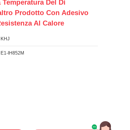
a Temperatura Del Di
'altro Prodotto Con Adesivo
Resistenza Al Calore
KHJ
E1-IH852M