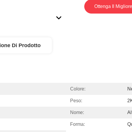
Ottenga Il Miglior
ione Di Prodotto
Colore:
N
Peso:
2
Nome:
Al
Forma:
Q