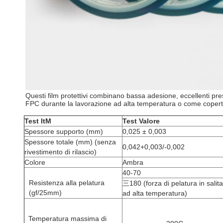
Questi film protettivi combinano bassa adesione, eccellenti pres
FPC durante la lavorazione ad alta temperatura o come coper
Test
It
M
T
est
Valore
Spessore supporto (mm)
0,025 ± 0,003
Spessore totale (mm) (senza
0,042+0,003/-0,002
rivestimento di rilascio)
Colore
Ambra
40-70
Resistenza alla pelatura
三180 (forza di pelatura in salita
(gf/25mm)
ad alta temperatura)
Temperatura massima di