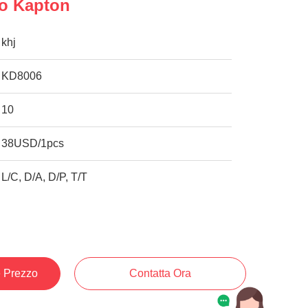
vo Kapton
khj
KD8006
10
38USD/1pcs
L/C, D/A, D/P, T/T
e Prezzo
Contatta Ora