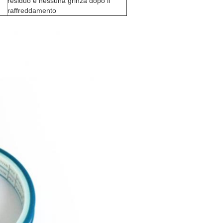
residuo e nessuna grinza dopo il
raffreddamento