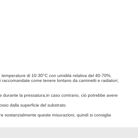
ano temperature di 10-30°C con umidità relativa del 40-70%,
oni raccomandate come tenere lontano da caminetti e radiatori;
te durante la pressatura;in caso contrario, ciò potrebbe avere
osso dalla superficie del substrato.
rare sostanzialmente queste misurazioni, quindi si consiglia