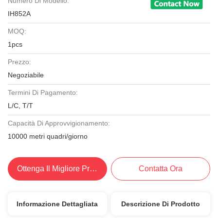
Numero Di Modello:
IH852A
MOQ:
1pcs
Prezzo:
Negoziabile
Termini Di Pagamento:
L/C, T/T
Capacità Di Approvvigionamento:
10000 metri quadri/giorno
Ottenga Il Migliore Prezzo
Contatta Ora
Informazione Dettagliata
Descrizione Di Prodotto