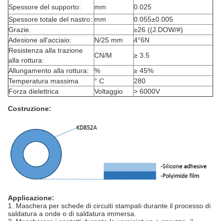
Spessore del supporto:
mm
0.025
Spessore totale del nastro:
mm
0.055±0.005
Grazie.
≥26 ((J.DOW/#)
Adesione all'acciaio:
N/25 mm
4°6N
Resistenza alla trazione
CN/M
≥ 3.5
alla rottura:
Allungamento alla rottura:
%
≥ 45%
Temperatura massima
° C
280
Forza dielettrica
Voltaggio
> 6000V
Costruzione:
Applicazione:
1. Maschera per schede di circuiti stampati durante il processo di
saldatura a onde o di saldatura immersa.