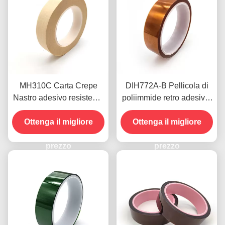
MH310C Carta Crepe
DIH772A-B Pellicola di
Nastro adesivo resistente
poliimmide retro adesiva,
al calore 5.2 mil per il
nastro biadesivo in
processo di saldatura a
Ottenga il migliore
Ottenga il migliore
poliimmide, alta
onde
resistenza alla
prezzo
temperatura
prezzo