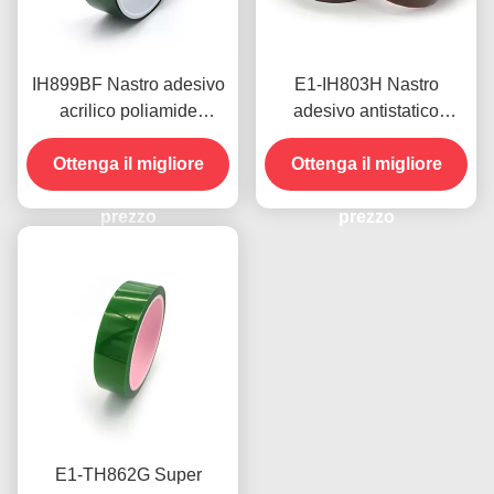
IH899BF Nastro adesivo
E1-IH803H Nastro
acrilico poliamide
adesivo antistatico
resistente al calore ad
resistente al calore 0,05
alta adesione spessore
Ottenga il migliore
mm a bassa scarica
Ottenga il migliore
0,042 mm
elettrostatica
prezzo
prezzo
E1-TH862G Super