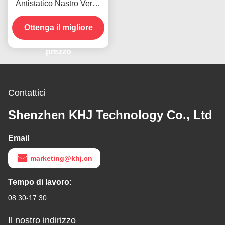
Antistatico Nastro Verde
Poliestere Anti
Invecchiamento Nastro
Ottenga il migliore
Resistente al Calore
0.06mm
prezzo
Contattici
Shenzhen KHJ Technology Co., Ltd
Email
marketing@khj.cn
Tempo di lavoro:
08:30-17:30
Il nostro indirizzo