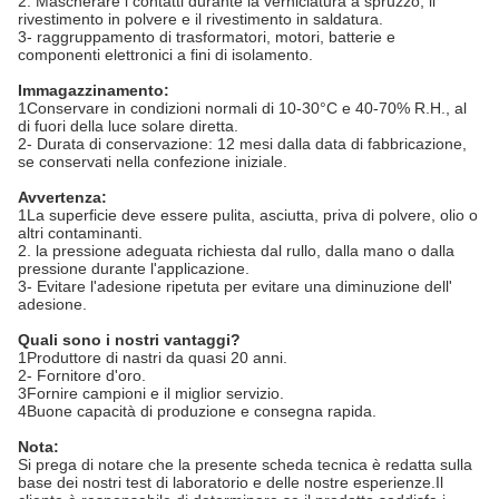
2. Mascherare i contatti durante la verniciatura a spruzzo, il
rivestimento in polvere e il rivestimento in saldatura.
3- raggruppamento di trasformatori, motori, batterie e
componenti elettronici a fini di isolamento.
Immagazzinamento:
1Conservare in condizioni normali di 10-30°C e 40-70% R.H., al
di fuori della luce solare diretta.
2- Durata di conservazione: 12 mesi dalla data di fabbricazione,
se conservati nella confezione iniziale.
Avvertenza:
1La superficie deve essere pulita, asciutta, priva di polvere, olio o
altri contaminanti.
2. la pressione adeguata richiesta dal rullo, dalla mano o dalla
pressione durante l'applicazione.
3- Evitare l'adesione ripetuta per evitare una diminuzione dell'
adesione.
Quali sono i nostri vantaggi?
1Produttore di nastri da quasi 20 anni.
2- Fornitore d'oro.
3Fornire campioni e il miglior servizio.
4Buone capacità di produzione e consegna rapida.
Nota:
Si prega di notare che la presente scheda tecnica è redatta sulla
base dei nostri test di laboratorio e delle nostre esperienze.Il