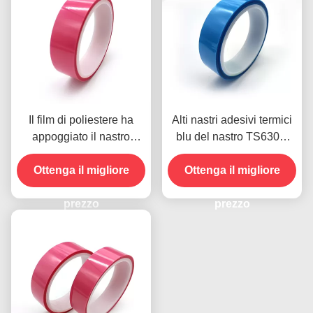
Il film di poliestere ha
Alti nastri adesivi termici
appoggiato il nastro
blu del nastro TS630D
termico 0.075mm del
del poliestere di adesione
Ottenga il migliore
rilascio rispettosi
Ottenga il migliore
iniziale
dell'ambiente
prezzo
prezzo