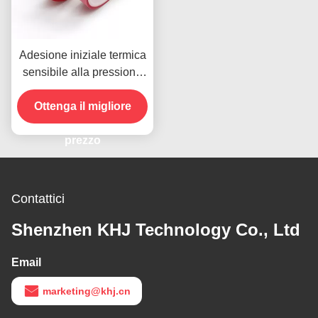
Adesione iniziale termica
sensibile alla pressione
del nastro 8N del rilascio
Ottenga il migliore
alta
prezzo
Contattici
Shenzhen KHJ Technology Co., Ltd
Email
marketing@khj.cn