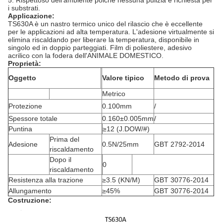
5. Rispettoso dell'ambiente poiché nessuna pulizia è richiesta per
i substrati.
Applicazione:
TS630A è un nastro termico unico del rilascio che è eccellente
per le applicazioni ad alta temperatura. L'adesione virtualmente si
elimina riscaldando per liberare la temperatura, disponibile in
singolo ed in doppio parteggiati. Film di poliestere, adesivo
acrilico con la fodera dell'ANIMALE DOMESTICO.
Proprietà:
Oggetto
Valore tipico
Metodo di prova
Metrico
Protezione
0.100mm
/
Spessore totale
0.160±0.005mm
/
Puntina
≥12 (J.DOW/#)
Prima del
Adesione
0.5N/25mm
GBT 2792-2014
riscaldamento
Dopo il
0
riscaldamento
Resistenza alla trazione
≥3.5 (KN/M)
GBT 30776-2014
Allungamento
≥45%
GBT 30776-2014
Costruzione: