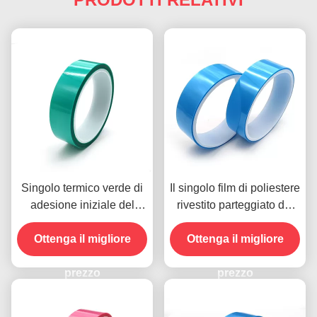
Singolo termico verde di
Il singolo film di poliestere
adesione iniziale del
rivestito parteggiato del
nastro 5.4mil del rilascio
nastro 0.135mm del
Ottenga il migliore
alto parteggiato
rilascio di calore ha
Ottenga il migliore
appoggiato
prezzo
prezzo