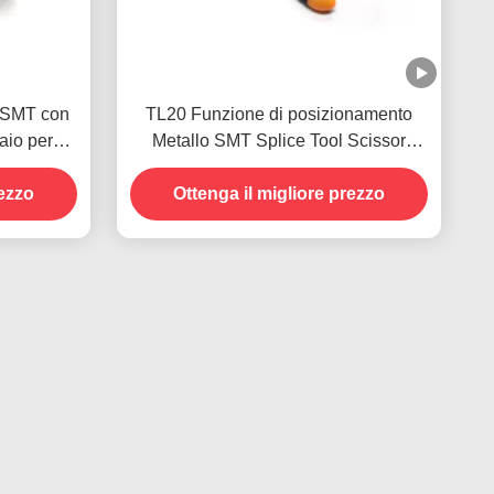
i SMT con
TL20 Funzione di posizionamento
aio per
Metallo SMT Splice Tool Scissor
Maniglia colore giallo
rezzo
Ottenga il migliore prezzo