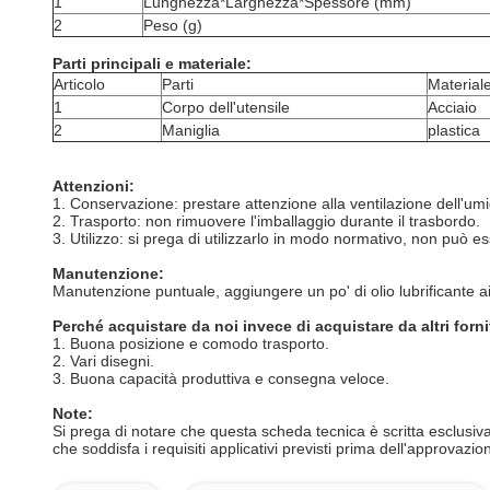
1
Lunghezza*Larghezza*Spessore (mm)
2
Peso (g)
Parti principali e materiale:
Articolo
Parti
Material
1
Corpo dell'utensile
Acciaio
2
Maniglia
plastica
Attenzioni:
1. Conservazione: prestare attenzione alla ventilazione dell'umid
2. Trasporto: non rimuovere l'imballaggio durante il trasbordo.
3. Utilizzo: si prega di utilizzarlo in modo normativo, non può es
Manutenzione:
Manutenzione puntuale, aggiungere un po' di olio lubrificante a
Perché acquistare da noi invece di acquistare da altri forni
1. Buona posizione e comodo trasporto.
2. Vari disegni.
3. Buona capacità produttiva e consegna veloce.
Note
:
Si prega di notare che questa scheda tecnica è scritta esclusivam
che soddisfa i requisiti applicativi previsti prima dell'approvazio