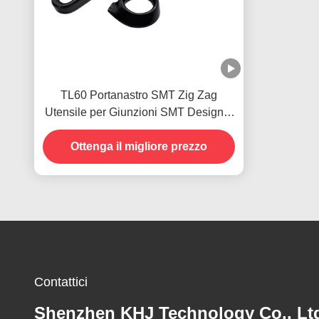
TL60 Portanastro SMT Zig Zag
Utensile per Giunzioni SMT Design a
Dente di Sega
Ottenga il migliore prezzo
Contattici
Shenzhen KHJ Technology Co., Lt