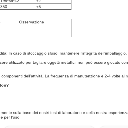
195*69*42
±2
350
±5
e
Osservazione
ità; In caso di stoccaggio sfuso, mantenere l'integrità dell'imballaggio.
sere utilizzato per tagliare oggetti metallici, non può essere giocato con 
i componenti dell'attività. La frequenza di manutenzione è 2-4 volte al 
tori?
ente sulla base dei nostri test di laboratorio e della nostra esperienza.
ne per l'uso.