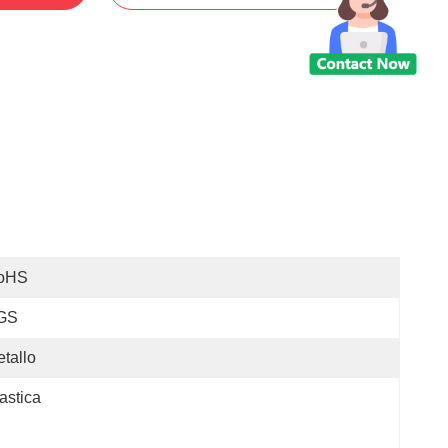
oHS
GS
tallo
astica