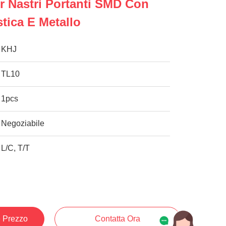
r Nastri Portanti SMD Con
tica E Metallo
KHJ
TL10
1pcs
Negoziabile
L/C, T/T
e Prezzo
Contatta Ora